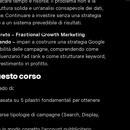
care tempo e risorse. Il problema non è la
ttura solida e un’analisi consapevole dei dati,
e. Continuare a investire senza una strategia
 a un sistema prevedibile di risultati.
reto – Fractional Growth Marketing
lando –
impari a costruire una strategia Google
calabilità delle campagne, comprendendo come
nfluenzano l’ad rank e come strutturare keyword,
vestimento in profitto.
uesto corso
rado di:
sata su 5 pilastri fondamentali per ottenere
erse tipologie di campagne (Search, Display,
e in modo corretto l’account pubblicitario