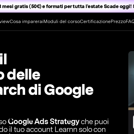
3 mesi gratis (50€) e formati per tutta l'estate
Scade oggi! 5
view
Cosa imparerai
Moduli del corso
Certificazione
Prezzo
FA
l
 delle
rch di Google
rso
Google Ads Strategy
che puoi
ndo il tuo account Learnn solo con