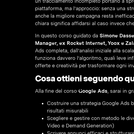
un tracciamento incompleto portano a spre
piattaforma, ma l’approccio: senza una stru
anche la migliore campagna resta inefficac
chiara significa affidarsi al caso invece che
In questo corso guidato da
Simone Dasse
Manager, ex Rocket Internet, Yoox e Za
Ads completa, dall’analisi iniziale alla s
funziona davvero l’algoritmo, quali leve i
offerte e creatività per trasformare ogni in
Cosa ottieni seguendo q
Alla fine del corso
Google Ads
, sarai in g
Costruire una strategia Google Ads ba
risultati misurabili
Scegliere e gestire con metodo le div
Video e Demand Generation)
Scrivere annunci efficaci e strutturar