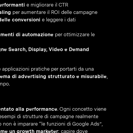
erformanti
e migliorare il CTR
aling
per aumentare il ROI delle campagne
elle conversioni
e leggere i dati
rumenti di automazione
per ottimizzare le
gne Search, Display, Video e Demand
applicazioni pratiche per portarti da una
tema di advertising strutturato e misurabile
,
empo.
ientato alla performance
. Ogni concetto viene
 esempi di strutture di campagne realmente
ivo non è imparare “le funzioni di Google Ads”,
come un growth marketer
: capire dove