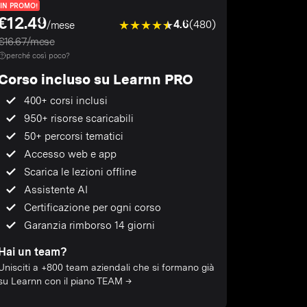
IN PROMO!
€12.49
4.6
(480)
/mese
€16.67/mese
perché così poco?
Corso incluso su Learnn PRO
400+ corsi inclusi
950+ risorse scaricabili
50+ percorsi tematici
Accesso web e app
Scarica le lezioni offline
Assistente AI
Certificazione per ogni corso
Garanzia rimborso 14 giorni
Hai un team?
Unisciti a +800 team aziendali che si formano già
su Learnn con il piano TEAM →