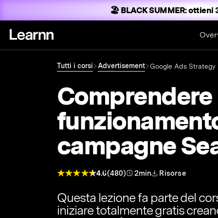
🏖️ BLACK SUMMER:
ottieni 
Over
Tutti i corsi
Advertisement
Google Ads Strategy
Comprendere i
funzionamento
campagne Sea
4.6
(480)
2min
Risorse
Questa lezione fa parte del co
iniziare totalmente gratis crea