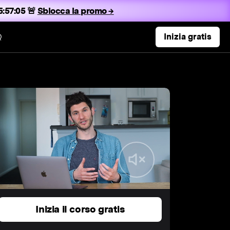
:57:04 🚨
Sblocca la promo →
Q
Inizia gratis
Inizia il corso gratis