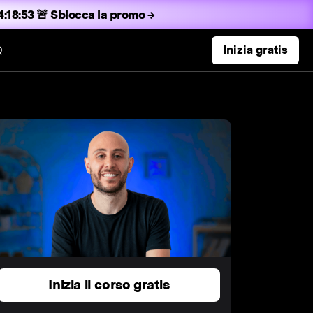
:18:52 🚨
Sblocca la promo →
Q
Inizia gratis
Inizia il corso gratis