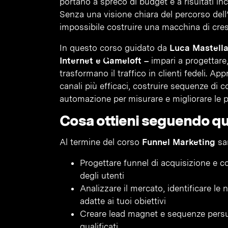
portano a spreco di budget e a risultati inc
Senza una visione chiara del percorso dell
impossibile costruire una macchina di cresc
In questo corso guidato da
Luca Mastella
Internet e Gameloft –
impari a progettare,
trasformano il traffico in clienti fedeli. Ap
canali più efficaci, costruire sequenze di
automazione per misurare e migliorare le
Cosa ottieni seguendo q
Al termine del corso
Funnel Marketing
sar
Progettare funnel di acquisizione e c
degli utenti
Analizzare il mercato, identificare le 
adatte ai tuoi obiettivi
Creare lead magnet e sequenze persuas
qualificati