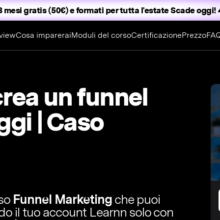
3 mesi gratis (50€) e formati per tutta l'estate
Scade oggi! 4
view
Cosa imparerai
Moduli del corso
Certificazione
Prezzo
FA
rea un funnel
gi | Caso
rso
Funnel Marketing
che puoi
ndo il tuo account Learnn solo con