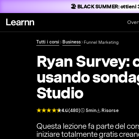
🏖️ BLACK SUMMER:
ottieni 
Over
Tutti i corsi
Business
Funnel Marketing
Ryan Survey: c
usando sondag
Studio
4.6
(480)
5min
Risorse
Questa lezione fa parte del co
iniziare totalmente gratis crea