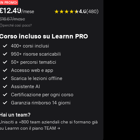
IN PROMO!
€12.49
4.6
(480)
/mese
€16.67/mese
perché così poco?
Corso incluso su Learnn PRO
400+ corsi inclusi
950+ risorse scaricabili
50+ percorsi tematici
Accesso web e app
Scarica le lezioni offline
Assistente AI
Certificazione per ogni corso
Garanzia rimborso 14 giorni
Hai un team?
Unisciti a +800 team aziendali che si formano già
su Learnn con il piano TEAM →