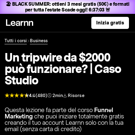
🏖️ BLACK SUMMER:
ottieni 3 mesi gratis (50€) e formati
per tutta l'estate
Scade oggi! 6:37:02 🚨
Inizia gratis
Tutti i corsi
Business
Un tripwire da $2000
può funzionare? | Caso
Studio
4.6
(480)
2min
Risorse
Questa lezione fa parte del corso
Funnel
Marketing
che puoi iniziare totalmente gratis
creando il tuo account Learnn solo con la tua
email (senza carta di credito)