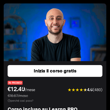
Inizia il corso gratis
IN PROMO!
€12.49
4.6
(480)
/mese
€16.67/mese
perché così poco?
Corso incluso su Learnn PRO