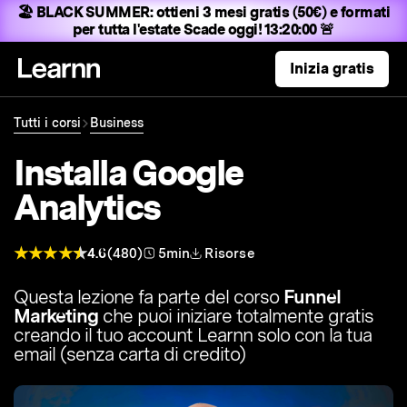
🏖️ BLACK SUMMER:
ottieni 3 mesi gratis (50€) e formati
per tutta l'estate
Scade oggi! 13:19:59 🚨
Inizia gratis
Tutti i corsi
Business
Installa Google
Analytics
4.6
(480)
5min
Risorse
Questa lezione fa parte del corso
Funnel
Marketing
che puoi iniziare totalmente gratis
creando il tuo account Learnn solo con la tua
email (senza carta di credito)