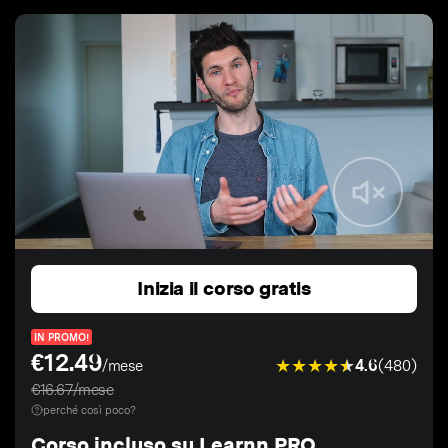
Inizia il corso gratis
IN PROMO!
€12.49
4.6
(480)
/mese
€16.67/mese
perché così poco?
Corso incluso su Learnn PRO