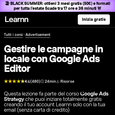
🏖️ BLACK SUMMER:
ottieni 3 mesi gratis (50€) e formati
per tutta l'estate
Scade tra 17 ore e 36 minuti 🚨
Inizia gratis
Tutti i corsi
Advertisement
Gestire le campagne in
locale con Google Ads
Editor
4.6
(480)
24min
Risorse
Questa lezione fa parte del corso
Google Ads
Strategy
che puoi iniziare totalmente gratis
creando il tuo account Learnn solo con la tua
email (senza carta di credito)