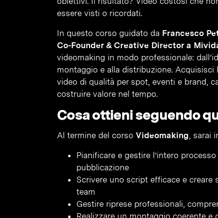
obiettivi. Il risultato? Video costosi che
essere visti o ricordati.
In questo corso guidato da
Francesco Pet
Co-Founder & Creative Director a Mivid
videomaking in modo professionale: dall’ide
montaggio e alla distribuzione. Acquisisci
video di qualità per spot, eventi e brand, 
costruire valore nel tempo.
Cosa ottieni seguendo q
Al termine del corso
Videomaking
, sarai 
Pianificare e gestire l’intero processo 
pubblicazione
Scrivere uno script efficace e creare 
team
Gestire riprese professionali, compren
Realizzare un montaggio coerente e d