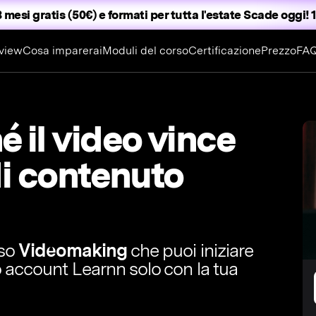
 mesi gratis (50€) e formati per tutta l'estate
Scade oggi! 1
view
Cosa imparerai
Moduli del corso
Certificazione
Prezzo
FA
é il video vince
 di contenuto
rso
Videomaking
che puoi iniziare
o account Learnn solo con la tua