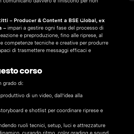
 non comunicano davvero e finiscono per non
itti – Producer & Content a BSE Global, ex
a –
impari a gestire ogni fase del processo di
azione e preproduzione, fino alle riprese, al
 le competenze tecniche e creative per produrre
capaci di trasmettere messaggi efficaci e
uesto corso
in grado di:
produttivo di un video, dall’idea alla
storyboard e shotlist per coordinare riprese e
dendo ruoli tecnici, setup, luci e attrezzature
inamico, curando ritmo, color grading e sound