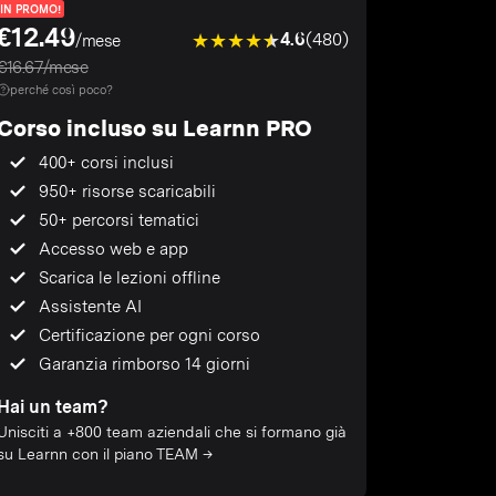
IN PROMO!
€12.49
4.6
(480)
/mese
€16.67/mese
perché così poco?
Corso incluso su Learnn PRO
400+ corsi inclusi
950+ risorse scaricabili
50+ percorsi tematici
Accesso web e app
Scarica le lezioni offline
Assistente AI
Certificazione per ogni corso
Garanzia rimborso 14 giorni
Hai un team?
Unisciti a +800 team aziendali che si formano già
su Learnn con il piano TEAM →