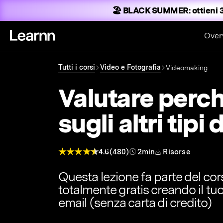
🏖️ BLACK SUMMER:
ottieni 3
Over
Tutti i corsi
Video e Fotografia
Videomaking
Valutare perch
sugli altri tipi
4.6
(480)
2min
Risorse
Questa lezione fa parte del co
totalmente gratis creando il tu
email (senza carta di credito)