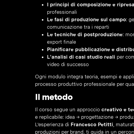
I principi di composizione e ripres
professionali
Le fasi di produzione sul campo
: g
comunicazione tra i reparti
Le tecniche di postproduzione
: mo
export finale
Pianificare pubblicazione e distrib
L’analisi di casi studio reali
per comp
video di successo
Ogni modulo integra teoria, esempi e appli
processo produttivo professionale per quals
Il metodo
Il corso segue un approccio
creativo e t
e replicabile: idea → progettazione → prod
L’esperienza di
Francesco Petitti
, maturat
produzioni per brand, ti guida in un percor