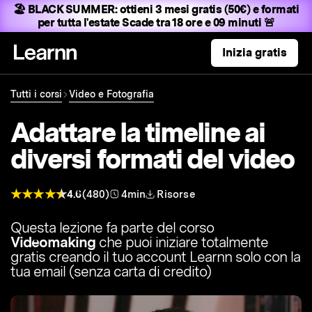
🏖️ BLACK SUMMER:
ottieni 3 mesi gratis (50€) e formati
per tutta l'estate
Scade tra 18 ore e 09 minuti 🚨
Inizia gratis
Tutti i corsi
Video e Fotografia
Adattare la timeline ai
diversi formati del video
4.6
(480)
4min
Risorse
Questa lezione fa parte del corso
Videomaking
che puoi iniziare totalmente
gratis creando il tuo account Learnn solo con la
tua email (senza carta di credito)