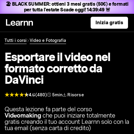
🏖️ BLACK SUMMER:
ottieni 3 mesi gratis (50€) e formati
per tutta l'estate
Scade oggi! 14:39:48 🚨
Inizia gratis
Tutti i corsi
Video e Fotografia
Esportare il video nel
formato corretto da
DaVinci
4.6
(480)
5min
Risorse
Questa lezione fa parte del corso
Videomaking
che puoi iniziare totalmente
gratis creando il tuo account Learnn solo con la
tua email (senza carta di credito)