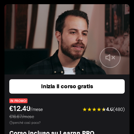
Inizia il corso gratis
IN PROMO!
€12.49
4.6
(480)
/mese
€16.67/mese
perché così poco?
Corso incluso su Learnn PRO