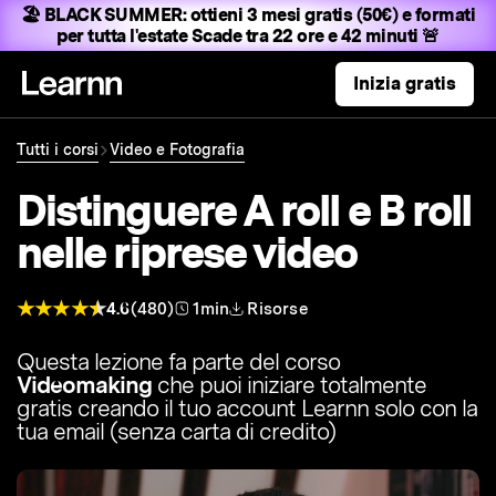
🏖️ BLACK SUMMER:
ottieni 3 mesi gratis (50€) e formati
per tutta l'estate
Scade tra 22 ore e 42 minuti 🚨
Inizia gratis
Tutti i corsi
Video e Fotografia
Distinguere A roll e B roll
nelle riprese video
4.6
(480)
1min
Risorse
Questa lezione fa parte del corso
Videomaking
che puoi iniziare totalmente
gratis creando il tuo account Learnn solo con la
tua email (senza carta di credito)