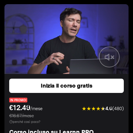
Inizia il corso gratis
IN PROMO!
€12.49
4.6
(480)
/mese
€16.67/mese
perché così poco?
Corso incluso su Learnn PRO