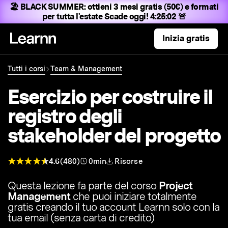
🏖️ BLACK SUMMER:
ottieni 3 mesi gratis (50€) e formati
per tutta l'estate
Scade oggi! 4:25:01 🚨
Inizia gratis
Tutti i corsi
Team & Management
Esercizio per costruire il
registro degli
stakeholder del progetto
4.6
(480)
0min
Risorse
Questa lezione fa parte del corso
Project
Management
che puoi iniziare totalmente
gratis creando il tuo account Learnn solo con la
tua email (senza carta di credito)