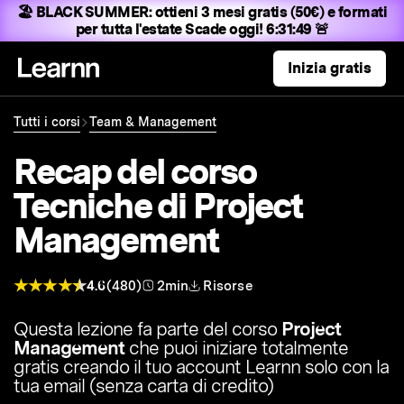
🏖️ BLACK SUMMER:
ottieni 3 mesi gratis (50€) e formati
per tutta l'estate
Scade oggi! 6:31:47 🚨
Inizia gratis
Tutti i corsi
Team & Management
Recap del corso
Tecniche di Project
Management
4.6
(480)
2min
Risorse
Questa lezione fa parte del corso
Project
Management
che puoi iniziare totalmente
gratis creando il tuo account Learnn solo con la
tua email (senza carta di credito)