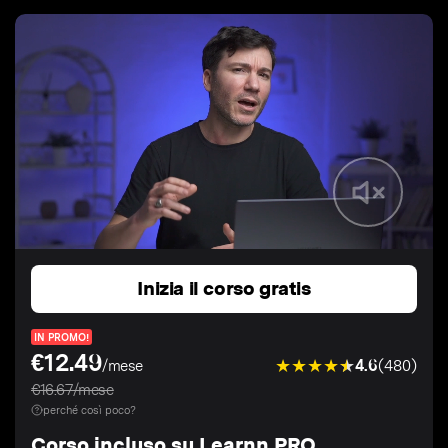
Inizia il corso gratis
IN PROMO!
€12.49
4.6
(480)
/mese
€16.67/mese
perché così poco?
Corso incluso su Learnn PRO