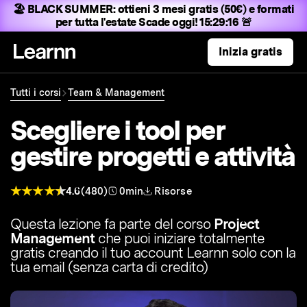
🏖️ BLACK SUMMER:
ottieni 3 mesi gratis (50€) e formati
per tutta l'estate
Scade oggi! 15:29:15 🚨
Inizia gratis
Tutti i corsi
Team & Management
Scegliere i tool per
gestire progetti e attività
4.6
(480)
0min
Risorse
Questa lezione fa parte del corso
Project
Management
che puoi iniziare totalmente
gratis creando il tuo account Learnn solo con la
tua email (senza carta di credito)