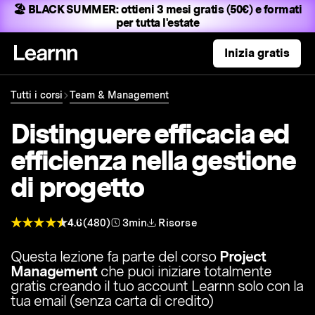
🏖️ BLACK SUMMER:
ottieni 3 mesi gratis (50€) e formati
per tutta l'estate
Inizia gratis
Tutti i corsi
Team & Management
Distinguere efficacia ed
efficienza nella gestione
di progetto
4.6
(480)
3min
Risorse
Questa lezione fa parte del corso
Project
Management
che puoi iniziare totalmente
gratis creando il tuo account Learnn solo con la
tua email (senza carta di credito)