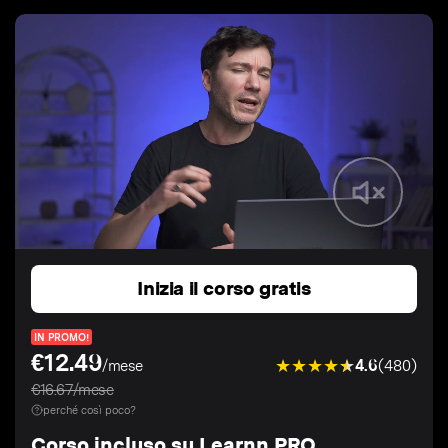
Inizia il corso gratis
IN PROMO!
€12.49
4.6
(480)
/mese
€16.67/mese
perché così poco?
Corso incluso su Learnn PRO