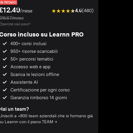
IN PROMO!
€12.49
4.6
(480)
/mese
€16.67/mese
perché così poco?
Corso incluso su Learnn PRO
400+ corsi inclusi
950+ risorse scaricabili
50+ percorsi tematici
Accesso web e app
Scarica le lezioni offline
Assistente AI
Certificazione per ogni corso
Garanzia rimborso 14 giorni
Hai un team?
Unisciti a +800 team aziendali che si formano già
su Learnn con il piano TEAM →