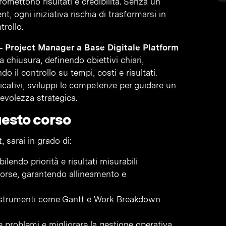
romettono risultati e credibilità. Senza un
, ogni iniziativa rischia di trasformarsi in
trollo.
 – Project Manager a Base Digitale Platform
a chiusura, definendo obiettivi chiari,
il controllo su tempi, costi e risultati.
licativi, sviluppi le competenze per guidare un
volezza strategica.
uesto corso
t
, sarai in grado di:
abilendo priorità e risultati misurabili
isorse, garantendo allineamento e
on strumenti come Gantt e Work Breakdown
are problemi e migliorare la gestione operativa