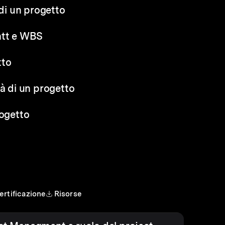
 di un progetto
ntt e WBS
tto
tà di un progetto
rogetto
ertificazione
Risorse