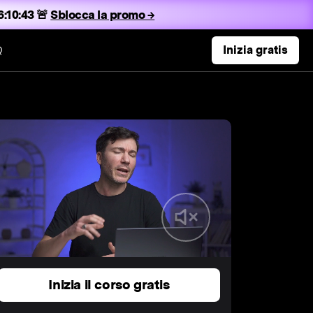
:10:42 🚨
Sblocca la promo →
Q
Inizia gratis
Inizia il corso gratis