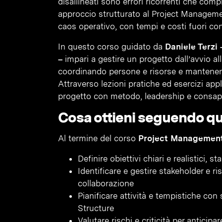
disallineati sono errori ricorrenti che comp
approccio strutturato al Project Management
caos operativo, con tempi e costi fuori con
In questo corso guidato da
Daniele Terzi
–
impari a gestire un progetto dall’avvio all
coordinando persone e risorse e mantenendo 
Attraverso lezioni pratiche ed esercizi app
progetto con metodo, leadership e consape
Cosa ottieni seguendo q
Al termine del corso
Project Managemen
Definire obiettivi chiari e realistici, st
Identificare e gestire stakeholder e r
collaborazione
Pianificare attività e tempistiche c
Structure
Valutare rischi e criticità per anticip