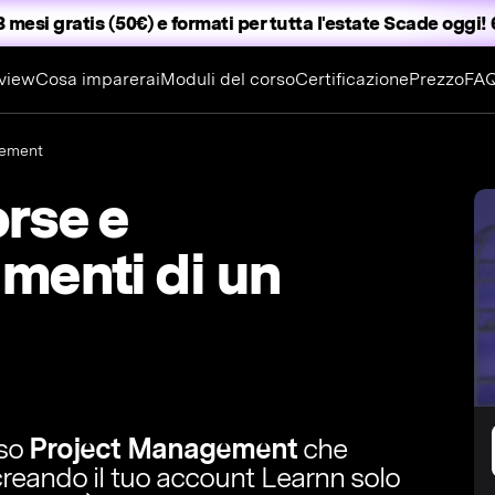
3 mesi gratis (50€) e formati per tutta l'estate
Scade oggi! 6
view
Cosa imparerai
Moduli del corso
Certificazione
Prezzo
FA
gement
orse e
menti di un
rso
Project Management
che
 creando il tuo account Learnn solo