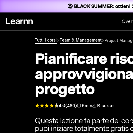
🏖️ BLACK SUMMER:
ottieni 
Over
Tutti i corsi
Team & Management
Project Mana
Pianificare ris
approvvigiona
progetto
4.6
(480)
6min
Risorse
Questa lezione fa parte del co
puoi iniziare totalmente gratis