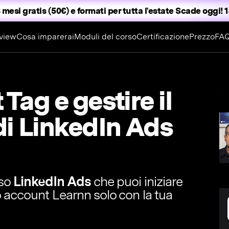
 mesi gratis (50€) e formati per tutta l'estate
Scade oggi! 1
view
Cosa imparerai
Moduli del corso
Certificazione
Prezzo
FA
 Tag e gestire il
di LinkedIn Ads
rso
LinkedIn Ads
che puoi iniziare
o account Learnn solo con la tua