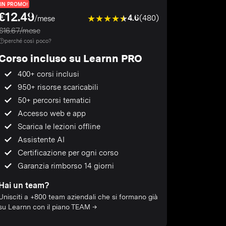
IN PROMO!
€12.49
4.6
(480)
/mese
€16.67/mese
perché così poco?
Corso incluso su Learnn PRO
400+ corsi inclusi
950+ risorse scaricabili
50+ percorsi tematici
Accesso web e app
Scarica le lezioni offline
Assistente AI
Certificazione per ogni corso
Garanzia rimborso 14 giorni
Hai un team?
Unisciti a +800 team aziendali che si formano già
su Learnn con il piano TEAM →