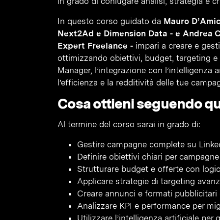
in grado di coniugare analisi, strategia e cr
In questo corso guidato da
Mauro D’Amico
Next2Ad e Dimension Data - e Andrea Ce
Expert Freelance -
impari a creare e gest
ottimizzando obiettivi, budget, targeting e
Manager, l’integrazione con l’intelligenza a
l’efficienza e la redditività delle tue campa
Cosa ottieni seguendo q
Al termine del corso sarai in grado di:
Gestire campagne complete su LinkedIn
Definire obiettivi chiari per campagn
Strutturare budget e offerte con logich
Applicare strategie di targeting ava
Creare annunci e formati pubblicitari o
Analizzare KPI e performance per mig
Utilizzare l’intelligenza artificiale pe