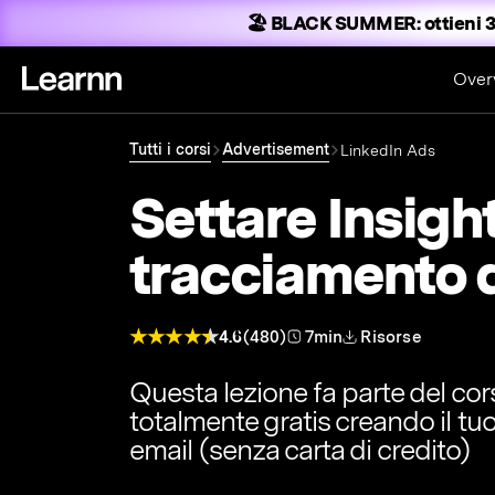
🏖️ BLACK SUMMER:
ottieni 3
Over
Tutti i corsi
Advertisement
LinkedIn Ads
Settare Insight
tracciamento 
4.6
(480)
7min
Risorse
Questa lezione fa parte del co
totalmente gratis creando il tu
email (senza carta di credito)