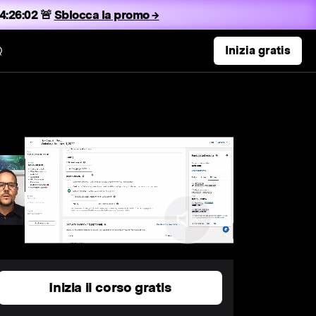
4:26:01 🚨
Sblocca la promo →
Q
Inizia gratis
Inizia il corso gratis