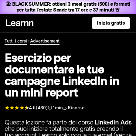
🏖️ BLACK SUMMER:
ottieni 3 mesi gratis (50€) e formati
per tutta l'estate
Scade tra 17 ore e 37 minuti 🚨
Inizia gratis
Tutti i corsi
Advertisement
Esercizio per
documentare le tue
campagne LinkedIn in
un mini report
4.6
(480)
1min
Risorse
Questa lezione fa parte del corso
LinkedIn Ads
che puoi iniziare totalmente gratis creando il
tuo account Learnn solo con la tua email (senza