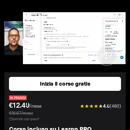
Inizia il corso gratis
IN PROMO!
€12.49
4.6
(480)
/mese
€16.67/mese
perché così poco?
Corso incluso su Learnn PRO