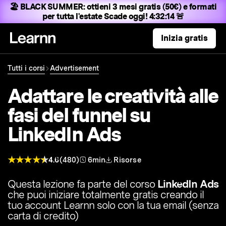
🏖️ BLACK SUMMER:
ottieni 3 mesi gratis (50€) e formati
per tutta l'estate
Scade oggi! 4:32:13 🚨
Inizia gratis
Tutti i corsi
Advertisement
Adattare le creatività alle
fasi del funnel su
LinkedIn Ads
4.6
(480)
6min
Risorse
Questa lezione fa parte del corso
LinkedIn Ads
che puoi iniziare totalmente gratis creando il
tuo account Learnn solo con la tua email (senza
carta di credito)