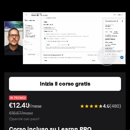
Inizia il corso gratis
IN PROMO!
€12.49
4.6
(480)
/mese
€16.67/mese
perché così poco?
Corso incluso su Learnn PRO