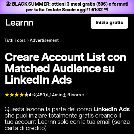
🏖️ BLACK SUMMER:
ottieni 3 mesi gratis (50€) e formati
per tutta l'estate
Scade oggi! 1:51:31 🚨
Inizia gratis
Tutti i corsi
Advertisement
Creare Account List con
Matched Audience su
LinkedIn Ads
4.6
(480)
4min
Risorse
Questa lezione fa parte del corso
LinkedIn Ads
che puoi iniziare totalmente gratis creando il
tuo account Learnn solo con la tua email (senza
carta di credito)