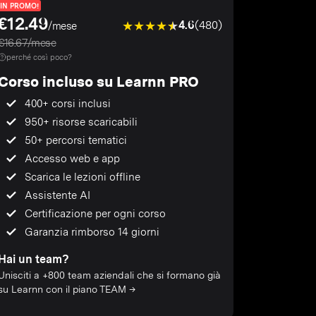
IN PROMO!
€12.49
4.6
(480)
/mese
€16.67/mese
perché così poco?
Corso incluso su Learnn PRO
400+ corsi inclusi
950+ risorse scaricabili
50+ percorsi tematici
Accesso web e app
Scarica le lezioni offline
Assistente AI
Certificazione per ogni corso
Garanzia rimborso 14 giorni
Hai un team?
Unisciti a +800 team aziendali che si formano già
su Learnn con il piano TEAM →