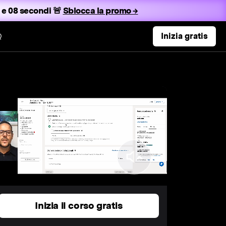
 e 07 secondi 🚨
Sblocca la promo →
Q
Inizia gratis
Inizia il corso gratis