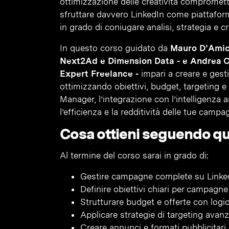
ottimizzazione delle creatività compromet
sfruttare davvero LinkedIn come piattafor
in grado di coniugare analisi, strategia e cr
In questo corso guidato da
Mauro D’Amico
Next2Ad e Dimension Data - e Andrea Ce
Expert Freelance -
impari a creare e gest
ottimizzando obiettivi, budget, targeting e
Manager, l’integrazione con l’intelligenza a
l’efficienza e la redditività delle tue campa
Cosa ottieni seguendo q
Al termine del corso sarai in grado di:
Gestire campagne complete su LinkedIn
Definire obiettivi chiari per campagn
Strutturare budget e offerte con logich
Applicare strategie di targeting ava
Creare annunci e formati pubblicitari o