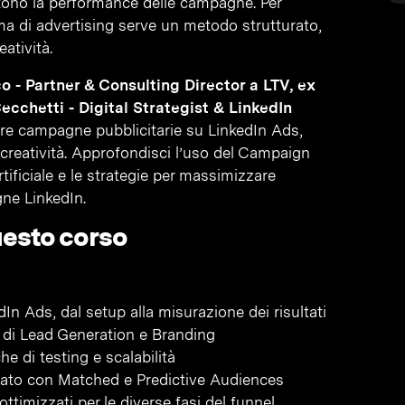
tono la performance delle campagne. Per
ma di advertising serve un metodo strutturato,
eatività.
 - Partner & Consulting Director a LTV, ex
cchetti - Digital Strategist & LinkedIn
ire campagne pubblicitarie su LinkedIn Ads,
 creatività. Approfondisci l’uso del Campaign
rtificiale e le strategie per massimizzare
gne LinkedIn.
uesto corso
 Ads, dal setup alla misurazione dei risultati
e di Lead Generation e Branding
e di testing e scalabilità
nzato con Matched e Predictive Audiences
ttimizzati per le diverse fasi del funnel