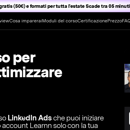
gratis (50€) e formati per tutta l'estate
Scade tra 05 minuti
view
Cosa imparerai
Moduli del corso
Certificazione
Prezzo
FA
so per
ttimizzare
rso
LinkedIn Ads
che puoi iniziare
o account Learnn solo con la tua