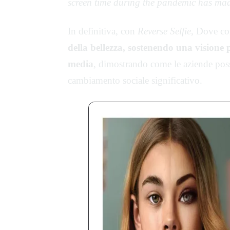
screen time during the pandemic has made
In definitiva, con
Reverse Selfie
, Dove co
della bellezza, sostenendo una visione 
media
, dimostrando come le aziende pos
cambiamento sociale significativo.