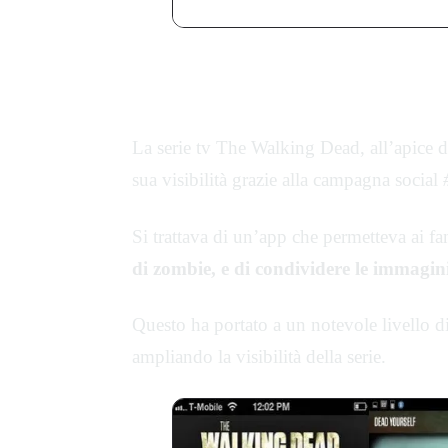
The Walking Dead:
#Dea
La serie tv The Walking Dead, all’apice d
sua visibilità grazie alla campagna social
Si trattava di un’app che permetteva ai fan
di zombie, e di condividere le immagini
Questo ha portato a un notevole livello d
ampliando la visibilità della serie.