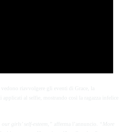
 vedono riavvolgere gli eventi di Grace, la
ti applicati al selfie, mostrando così la ragazza infelice
our girls’ self-esteem,”
afferma l’annuncio.
“More