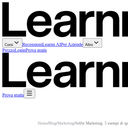
Recensioni
Learnn AI
Per Aziende
Corsi
Altro
Prezzo
Login
Prova gratis
Prova gratis
Home
/
Blog
/
Marketing
/