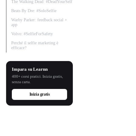
The Walking Dead: #DeadYourSelf
Beats By Dre: #SoloSelfie
Warby Parker: feedback social +
app
Volvo: #SelfieForSafety
Perché il selfie marketing è
efficace?
Impara su Learnn
400+ corsi pratici. Inizia gratis,
senza carta.
Inizia gratis