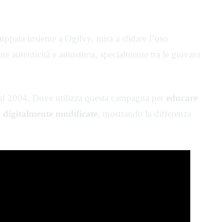
uppata insieme a Ogilvy, mira a sfidare l’uso
ere autenticità e autostima, specialmente tra le giovani
al 2004, Dove utilizza questa campagna per
educare
i digitalmente modificate
, mostrando la differenza