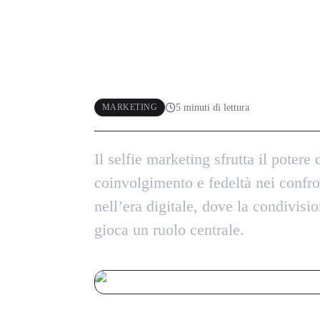
Selfie Marketing
campagne pubbl
5
minuti di lettura
MARKETING
Il selfie marketing sfrutta il potere 
coinvolgimento e fedeltà nei confro
nell’era digitale, dove la condivisi
gioca un ruolo centrale.