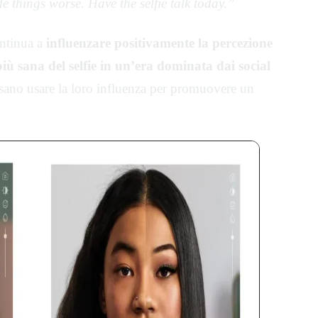
 things worse. Have the selfie talk today.”
ntinua a
influenzare positivamente la percezione
più sana del selfie in un’era dominata dai social
sano usare la loro influenza per promuovere un