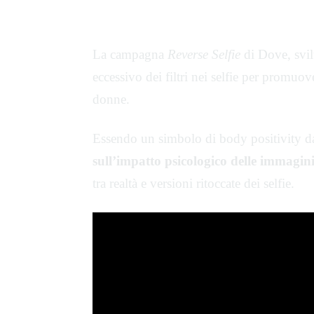
Dove: Reverse Selfie
La campagna
Reverse Selfie
di Dove, svil
eccessivo dei filtri nei selfie per promuov
donne.
Essendo un simbolo di body positivity d
sull’impatto psicologico delle immagin
tra realtà e versioni ritoccate dei selfie.