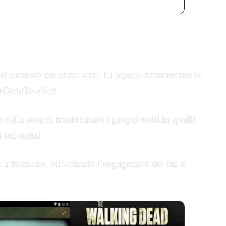
dYourSelf
el successo dei primi anni, ha saputo incrementare la
#DeadYourSelf
.
 della serie di
trasformare i propri volti in quelli
 sui social
.
i interazione, rafforzando l’engagement dei fan e