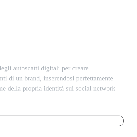
: 5 esempi di spot e
icitarie
degli autoscatti digitali per creare
nti di un brand, inserendosi perfettamente
one della propria identità sui social network