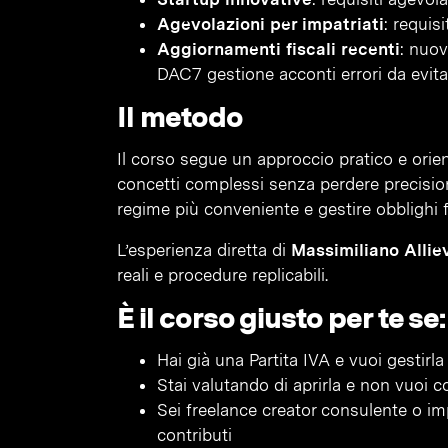
Agevolazioni per impatriati
: requis
Aggiornamenti fiscali recenti
: nuov
DAC7 gestione acconti errori da evita
Il metodo
Il corso segue un approccio pratico e orient
concetti complessi senza perdere precisione t
regime più conveniente e gestire obblighi fi
L’esperienza diretta di
Massimiliano Allie
reali e procedure replicabili.
È il corso giusto per te se:
Hai già una Partita IVA e vuoi gestir
Stai valutando di aprirla e non vuoi 
Sei freelance creator consulente o imp
contributi