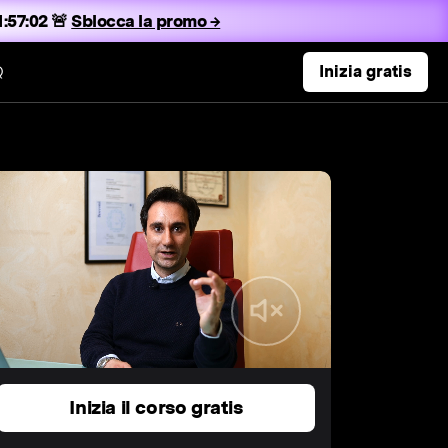
:57:01 🚨
Sblocca la promo →
Q
Inizia gratis
Inizia il corso gratis