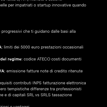
uelle per impatriati o startup innovative quando
 progressivi che ti guidano dalle basi alla
A
: limiti dei 5000 euro prestazioni occasionali
 del regime
: codice ATECO costi documenti
IVA
: emissione fatture note di credito ritenute
requisiti contributi INPS fatturazione elettronica
nero tempistiche differenze tra professionisti
one e di capitali SRL vs SRLS tassazione
azioni e vantaggi