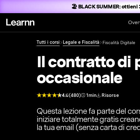
🏖️ BLACK SUMMER:
ottieni 
Over
Tutti i corsi
Legale e Fiscalità
Fiscalità Digitale
Il contratto di
occasionale
4.6
(480)
1min
Risorse
Questa lezione fa parte del co
iniziare totalmente gratis crea
la tua email (senza carta di cred