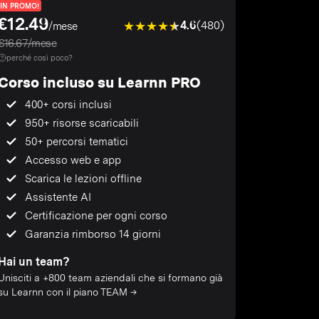
IN PROMO!
€12.49
4.6
(480)
/mese
€16.67/mese
perché così poco?
Corso incluso su Learnn PRO
400+ corsi inclusi
950+ risorse scaricabili
50+ percorsi tematici
Accesso web e app
Scarica le lezioni offline
Assistente AI
Certificazione per ogni corso
Garanzia rimborso 14 giorni
Hai un team?
Unisciti a +800 team aziendali che si formano già
su Learnn con il piano TEAM →