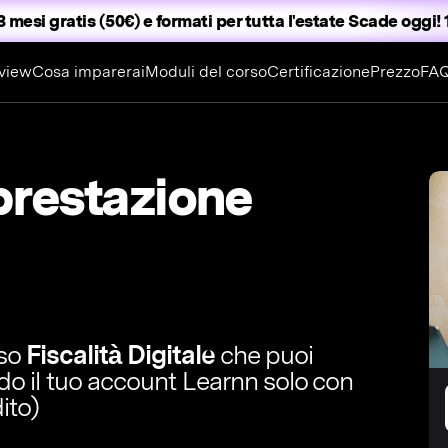
3 mesi gratis (50€) e formati per tutta l'estate
Scade oggi! 1
view
Cosa imparerai
Moduli del corso
Certificazione
Prezzo
FA
 prestazione
rso
Fiscalità Digitale
che puoi
ndo il tuo account Learnn solo con
ito)