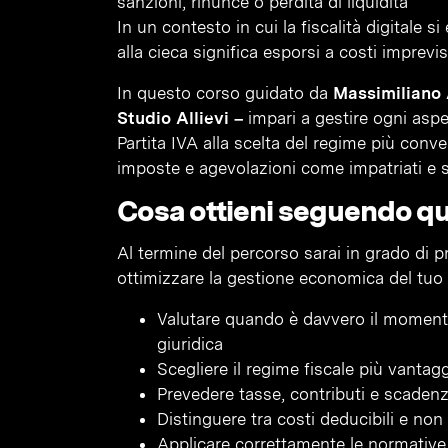
sanzioni, rinunce o perdita di liquidità
In un contesto in cui la fiscalità digitale 
alla cieca significa esporsi a costi imprevi
In questo corso guidato da
Massimiliano 
Studio Allievi –
impari a gestire ogni aspett
Partita IVA alla scelta del regime più conven
imposte e agevolazioni come impatriati e s
Cosa ottieni seguendo q
Al termine del percorso sarai in grado di p
ottimizzare la gestione economica del tuo b
Valutare quando è davvero il momento
giuridica
Scegliere il regime fiscale più vanta
Prevedere tasse, contributi e scadenze
Distinguere tra costi deducibili e non
Applicare correttamente le normative s