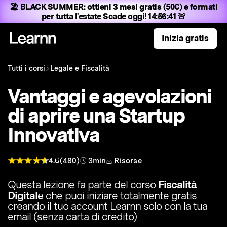
🏖️ BLACK SUMMER:
ottieni 3 mesi gratis (50€) e formati
per tutta l'estate
Scade oggi! 14:56:40 🚨
Inizia gratis
Tutti i corsi
Legale e Fiscalità
Vantaggi e agevolazioni
di aprire una Startup
Innovativa
4.6
(480)
3min
Risorse
Questa lezione fa parte del corso
Fiscalità
Digitale
che puoi iniziare totalmente gratis
creando il tuo account Learnn solo con la tua
email (senza carta di credito)