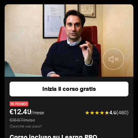
Inizia il corso gratis
IN PROMO!
€12.49
4.6
(480)
/mese
€16.67/mese
perché così poco?
Corso incluso su Learnn PRO