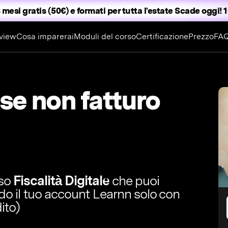
 mesi gratis (50€) e formati per tutta l'estate
Scade oggi! 1
view
Cosa imparerai
Moduli del corso
Certificazione
Prezzo
FA
se non fatturo
rso
Fiscalità Digitale
che puoi
ndo il tuo account Learnn solo con
ito)