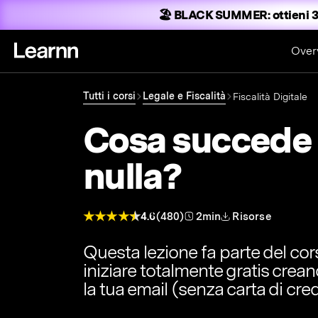
🏖️ BLACK SUMMER:
ottieni 3
Over
Tutti i corsi
Legale e Fiscalità
Fiscalità Digitale
Cosa succede 
nulla?
4.6
(480)
2min
Risorse
Questa lezione fa parte del co
iniziare totalmente gratis crea
la tua email (senza carta di cred