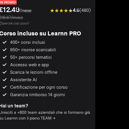
IN PROMO!
€12.49
4.6
(480)
/mese
€16.67/mese
perché così poco?
Corso incluso su Learnn PRO
400+ corsi inclusi
950+ risorse scaricabili
50+ percorsi tematici
Accesso web e app
Scarica le lezioni offline
Assistente AI
Certificazione per ogni corso
Garanzia rimborso 14 giorni
Hai un team?
Unisciti a +800 team aziendali che si formano già
su Learnn con il piano TEAM →