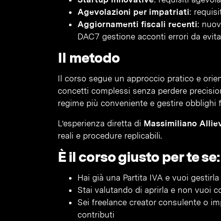
Agevolazioni per impatriati
: requis
Aggiornamenti fiscali recenti
: nuov
DAC7 gestione acconti errori da evita
Il metodo
Il corso segue un approccio pratico e orient
concetti complessi senza perdere precisione t
regime più conveniente e gestire obblighi fi
L’esperienza diretta di
Massimiliano Allie
reali e procedure replicabili.
È il corso giusto per te se:
Hai già una Partita IVA e vuoi gestir
Stai valutando di aprirla e non vuoi 
Sei freelance creator consulente o imp
contributi