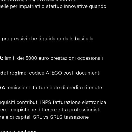
uelle per impatriati o startup innovative quando
 progressivi che ti guidano dalle basi alla
A
: limiti dei 5000 euro prestazioni occasionali
 del regime
: codice ATECO costi documenti
IVA
: emissione fatture note di credito ritenute
requisiti contributi INPS fatturazione elettronica
nero tempistiche differenze tra professionisti
one e di capitali SRL vs SRLS tassazione
azioni e vantaggi