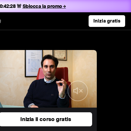
0:42:27 🚨
Sblocca la promo →
Q
Inizia gratis
Inizia il corso gratis