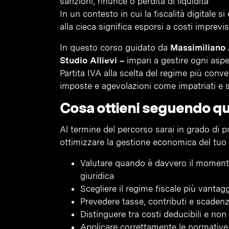
sanzioni, rinunce o perdita di liquidità
In un contesto in cui la fiscalità digitale 
alla cieca significa esporsi a costi imprevi
In questo corso guidato da
Massimiliano 
Studio Allievi –
impari a gestire ogni aspett
Partita IVA alla scelta del regime più conven
imposte e agevolazioni come impatriati e s
Cosa ottieni seguendo q
Al termine del percorso sarai in grado di p
ottimizzare la gestione economica del tuo b
Valutare quando è davvero il momento
giuridica
Scegliere il regime fiscale più vanta
Prevedere tasse, contributi e scadenze
Distinguere tra costi deducibili e non
Applicare correttamente le normative s