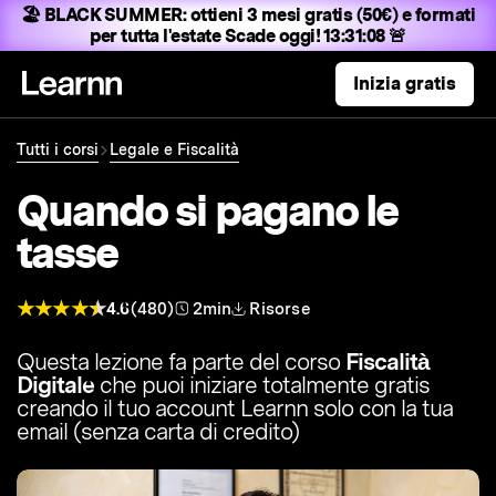
🏖️ BLACK SUMMER:
ottieni 3 mesi gratis (50€) e formati
per tutta l'estate
Scade oggi! 13:31:06 🚨
Inizia gratis
Tutti i corsi
Legale e Fiscalità
Quando si pagano le
tasse
4.6
(480)
2min
Risorse
Questa lezione fa parte del corso
Fiscalità
Digitale
che puoi iniziare totalmente gratis
creando il tuo account Learnn solo con la tua
email (senza carta di credito)