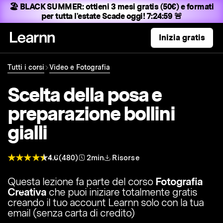
🏖️ BLACK SUMMER:
ottieni 3 mesi gratis (50€) e formati
per tutta l'estate
Scade oggi! 7:24:58 🚨
Inizia gratis
Tutti i corsi
Video e Fotografia
Scelta della posa e
preparazione bollini
gialli
4.6
(480)
2min
Risorse
Questa lezione fa parte del corso
Fotografia
Creativa
che puoi iniziare totalmente gratis
creando il tuo account Learnn solo con la tua
email (senza carta di credito)