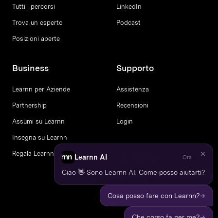
Tutti i percorsi
LinkedIn
Trova un esperto
Podcast
Posizioni aperte
Business
Supporto
Learnn per Aziende
Assistenza
Partnership
Recensioni
Assumi su Learnn
Login
Insegna su Learnn
Regala Learnn
Learnn AI
Ora
Ciao 👋 Sono Learnn AI. Come posso aiutarti?
→
Cosa posso fare con Learnn?
→
Che corso fa per me?