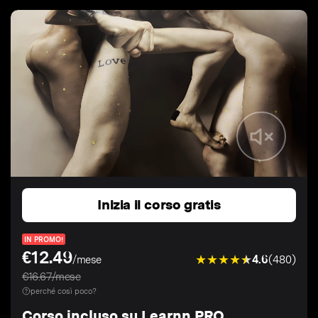
Inizia il corso gratis
IN PROMO!
€12.49
4.6
(480)
/mese
€16.67/mese
perché così poco?
Corso incluso su Learnn PRO