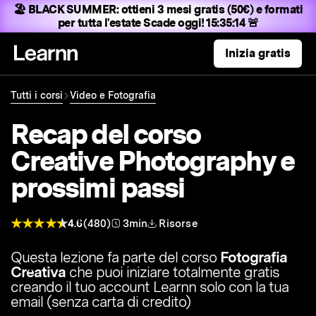
🏖️ BLACK SUMMER:
ottieni 3 mesi gratis (50€) e formati
per tutta l'estate
Scade oggi! 15:35:13 🚨
Inizia gratis
Tutti i corsi
Video e Fotografia
Recap del corso
Creative Photography e
prossimi passi
4.6
(480)
3min
Risorse
Questa lezione fa parte del corso
Fotografia
Creativa
che puoi iniziare totalmente gratis
creando il tuo account Learnn solo con la tua
email (senza carta di credito)