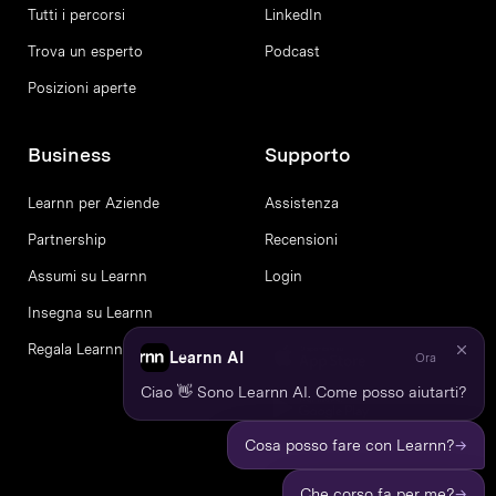
Tutti i percorsi
LinkedIn
Trova un esperto
Podcast
Posizioni aperte
Business
Supporto
Learnn per Aziende
Assistenza
Partnership
Recensioni
Assumi su Learnn
Login
Insegna su Learnn
Regala Learnn
Learnn AI
Ora
Ciao 👋 Sono Learnn AI. Come posso aiutarti?
→
Cosa posso fare con Learnn?
→
Che corso fa per me?