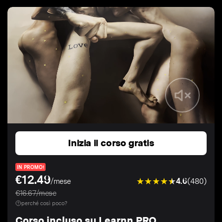
Inizia il corso gratis
IN PROMO!
€12.49
4.6
(480)
/mese
€16.67/mese
perché così poco?
Corso incluso su Learnn PRO