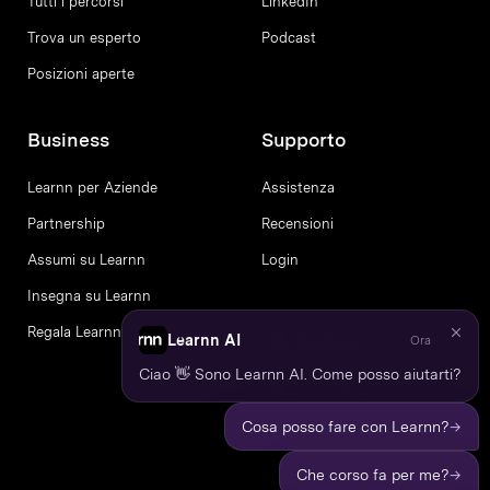
Tutti i percorsi
LinkedIn
Trova un esperto
Podcast
Posizioni aperte
Business
Supporto
Learnn per Aziende
Assistenza
Partnership
Recensioni
Assumi su Learnn
Login
Insegna su Learnn
Regala Learnn
Learnn AI
Ora
Ciao 👋 Sono Learnn AI. Come posso aiutarti?
→
Cosa posso fare con Learnn?
→
Che corso fa per me?