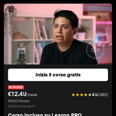
Inizia il corso gratis
IN PROMO!
€12.49
4.6
(480)
/mese
€16.67/mese
perché così poco?
Corso incluso su Learnn PRO