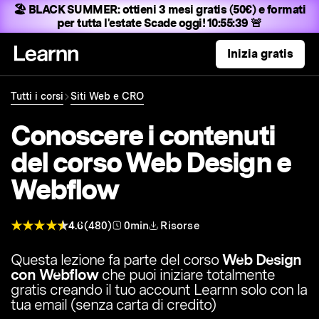
🏖️ BLACK SUMMER:
ottieni 3 mesi gratis (50€) e formati
per tutta l'estate
Scade oggi! 10:55:38 🚨
Inizia gratis
Tutti i corsi
Siti Web e CRO
Conoscere i contenuti
del corso Web Design e
Webflow
4.6
(480)
0min
Risorse
Questa lezione fa parte del corso
Web Design
con Webflow
che puoi iniziare totalmente
gratis creando il tuo account Learnn solo con la
tua email (senza carta di credito)