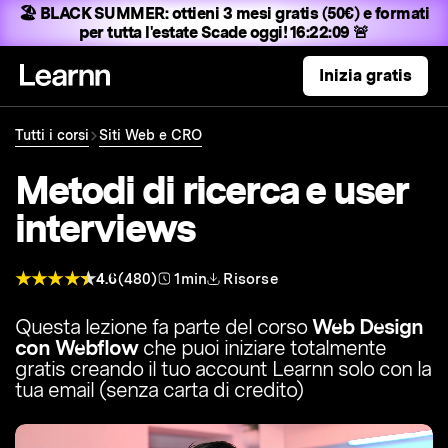
🏖️ BLACK SUMMER:
ottieni 3 mesi gratis (50€) e formati
per tutta l'estate
Scade oggi! 16:22:08 🚨
Inizia gratis
Tutti i corsi
Siti Web e CRO
Metodi di ricerca e user
interviews
4.6
(480)
1min
Risorse
Questa lezione fa parte del corso
Web Design
con Webflow
che puoi iniziare totalmente
gratis creando il tuo account Learnn solo con la
tua email (senza carta di credito)