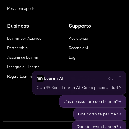
Posizioni aperte
Business
Supporto
Learnn per Aziende
Assistenza
Partnership
Recensioni
Assumi su Learnn
Login
Insegna su Learnn
Regala Learnn
Learnn AI
Ora
Ciao 👋 Sono Learnn AI. Come posso aiutarti?
→
Cosa posso fare con Learnn?
→
Che corso fa per me?
→
Quanto costa Learnn?