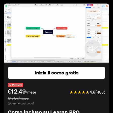
Inizia il corso gratis
IN PROMO!
€12.49
4.6
(480)
/mese
€16.67/mese
perché così poco?
Corso incluso su Learnn PRO