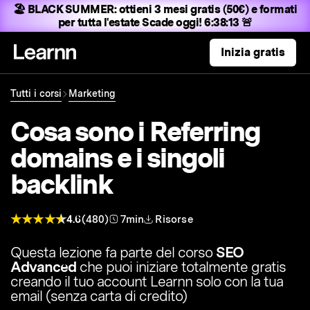
🏖️ BLACK SUMMER:
ottieni 3 mesi gratis (50€) e formati
per tutta l'estate
Scade oggi! 6:38:12 🚨
Inizia gratis
Tutti i corsi
Marketing
Cosa sono i Referring
domains e i singoli
backlink
4.6
(480)
7min
Risorse
Questa lezione fa parte del corso
SEO
Advanced
che puoi iniziare totalmente gratis
creando il tuo account Learnn solo con la tua
email (senza carta di credito)