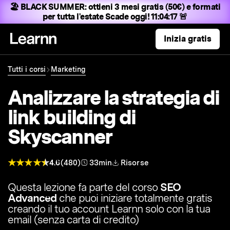
🏖️ BLACK SUMMER:
ottieni 3 mesi gratis (50€) e formati
per tutta l'estate
Scade oggi! 11:04:16 🚨
Inizia gratis
Tutti i corsi
Marketing
Analizzare la strategia di
link building di
Skyscanner
4.6
(480)
33min
Risorse
Questa lezione fa parte del corso
SEO
Advanced
che puoi iniziare totalmente gratis
creando il tuo account Learnn solo con la tua
email (senza carta di credito)