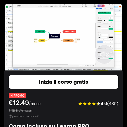
Inizia il corso gratis
IN PROMO!
€12.49
4.6
(480)
/mese
€16.67/mese
perché così poco?
Corso incluso su Learnn PRO