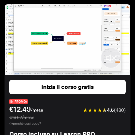
Inizia il corso gratis
IN PROMO!
€12.49
4.6
(480)
/mese
€16.67/mese
perché così poco?
Corso incluso su Learnn PRO