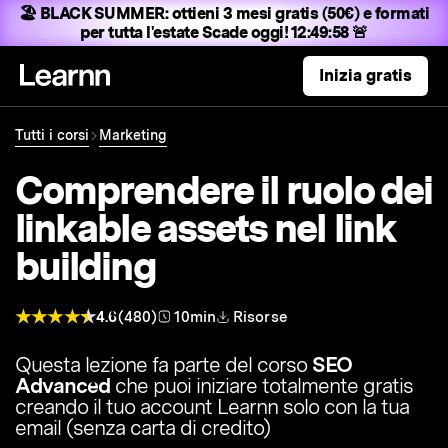
🏖️ BLACK SUMMER:
ottieni 3 mesi gratis (50€) e formati
per tutta l'estate
Scade oggi! 12:49:57 🚨
Inizia gratis
Tutti i corsi
Marketing
Comprendere il ruolo dei
linkable assets nel link
building
4.6
(480)
10min
Risorse
Questa lezione fa parte del corso
SEO
Advanced
che puoi iniziare totalmente gratis
creando il tuo account Learnn solo con la tua
email (senza carta di credito)