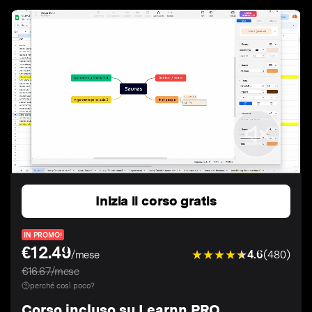
Inizia il corso gratis
IN PROMO!
€12.49
4.6
(480)
/mese
€16.67/mese
perché così poco?
Corso incluso su Learnn PRO