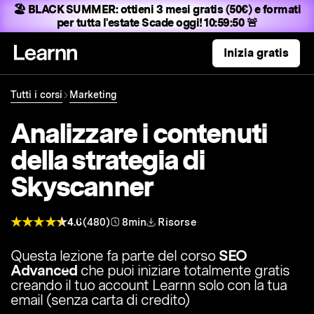
🏖️ BLACK SUMMER:
ottieni 3 mesi gratis (50€) e formati
per tutta l'estate
Scade oggi! 10:59:49 🚨
Inizia gratis
Tutti i corsi
Marketing
Analizzare i contenuti
della strategia di
Skyscanner
4.6
(480)
8min
Risorse
Questa lezione fa parte del corso
SEO
Advanced
che puoi iniziare totalmente gratis
creando il tuo account Learnn solo con la tua
email (senza carta di credito)