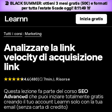
🏖️ BLACK SUMMER:
ottieni 3 mesi gratis (50€) e formati
per tutta l'estate
Scade oggi! 8:11:48 🚨
Inizia gratis
Tutti i corsi
Marketing
Analizzare la link
velocity di acquisizione
link
4.6
(480)
7min
Risorse
Questa lezione fa parte del corso
SEO
Advanced
che puoi iniziare totalmente gratis
creando il tuo account Learnn solo con la tua
email (senza carta di credito)