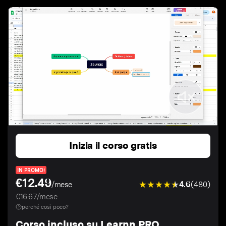
Inizia il corso gratis
IN PROMO!
€12.49
4.6
(480)
/mese
€16.67/mese
perché così poco?
Corso incluso su Learnn PRO