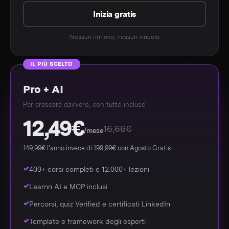
Inizia gratis
Nessun rinnovo, nessun vincolo
IL PIÙ SCELTO
Pro + AI
Per crescere davvero, con tutto incluso
12,49€
16,66€
/mese
149,99€ l'anno invece di 199,99€ con Agosto Gratis
400+ corsi completi e 12.000+ lezioni
Learnn AI e MCP inclusi
Percorsi, quiz Verified e certificati LinkedIn
Template e framework degli esperti