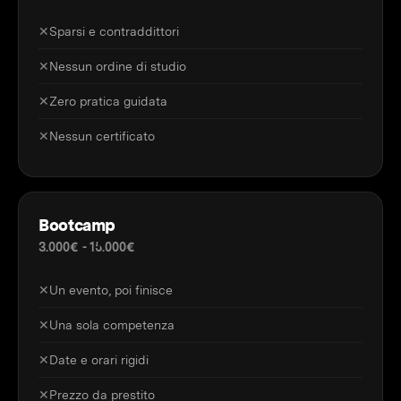
✕
Sparsi e contraddittori
✕
Nessun ordine di studio
✕
Zero pratica guidata
✕
Nessun certificato
Bootcamp
3.000€ - 15.000€
✕
Un evento, poi finisce
✕
Una sola competenza
✕
Date e orari rigidi
✕
Prezzo da prestito