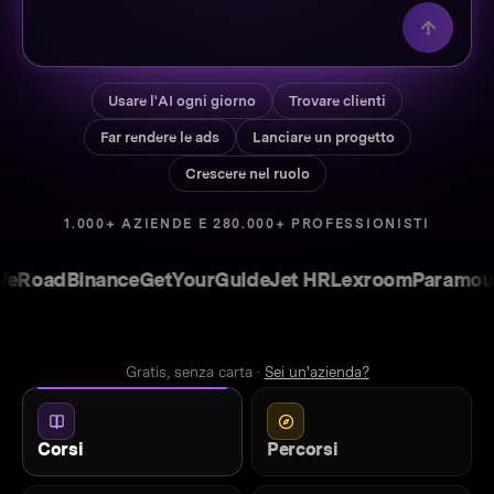
Usare l'AI ogni giorno
Trovare clienti
Far rendere le ads
Lanciare un progetto
Crescere nel ruolo
1.000+ AZIENDE E 280.000+ PROFESSIONISTI
ad
Binance
GetYourGuide
Jet HR
Lexroom
Paramount
De
Gratis, senza carta ·
Sei un'azienda?
Corsi
Percorsi