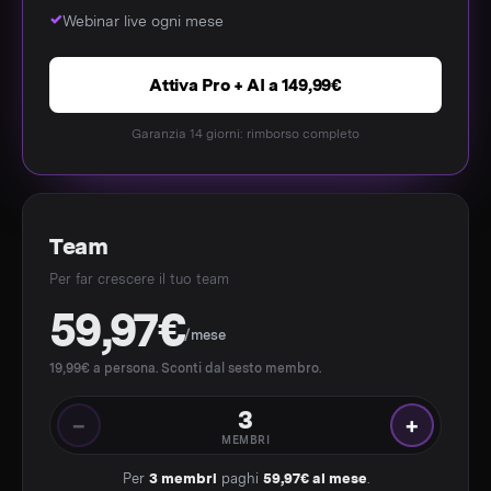
Webinar live ogni mese
Attiva Pro + AI a 149,99€
Garanzia 14 giorni: rimborso completo
Team
Per far crescere il tuo team
59,97€
/mese
19,99€ a persona. Sconti dal sesto membro.
3
−
+
MEMBRI
Per
3 membri
paghi
59,97€ al mese
.