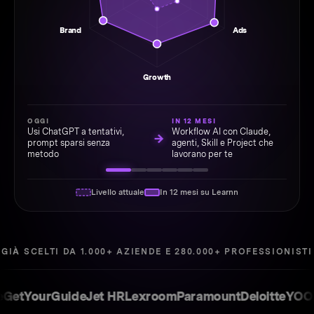
Brand
Ads
Growth
OGGI
IN 12 MESI
Usi ChatGPT a tentativi,
Workflow AI con Claude,
→
prompt sparsi senza
agenti, Skill e Project che
metodo
lavorano per te
Livello attuale
In 12 mesi su Learnn
GIÀ SCELTI DA 1.000+ AZIENDE E 280.000+ PROFESSIONISTI
YourGuide
Jet HR
Lexroom
Paramount
Deloitte
YOOX
Sk