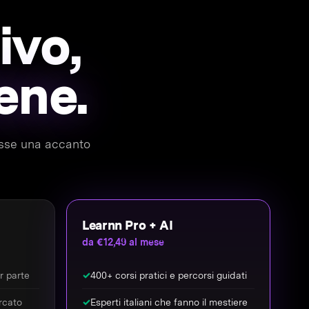
ivo,
ene.
messe una accanto
Learnn Pro + AI
da €12,49 al mese
or parte
✓
400+ corsi pratici e percorsi guidati
rcato
✓
Esperti italiani che fanno il mestiere