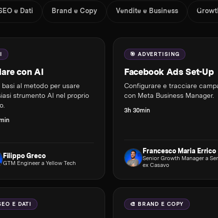
SEO e Dati
Brand e Copy
Vendite e Business
Growt
I
🎯 ADVERTISING
ziare con AI
Facebook Ads Set-Up
e basi al metodo per usare
Configurare e tracciare cam
iasi strumento AI nel proprio
con Meta Business Manager.
o.
3h 30min
7min
Francesco Maria Errico
Filippo Greco
Senior Growth Manager a Ser
GTM Engineer a Yellow Tech
ex Casavo
SEO E DATI
🎨 BRAND E COPY