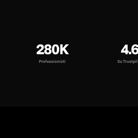
280K
4.
Professionisti
Su Trustpi