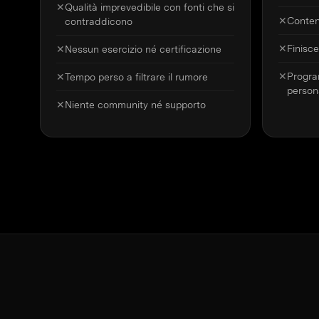
✕
Qualità imprevedibile con fonti che si
✕
Conten
contraddicono
✕
Finisce
✕
Nessun esercizio né certificazione
✕
Progra
✕
Tempo perso a filtrare il rumore
person
✕
Niente community né supporto