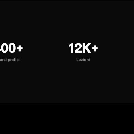
400+
12K+
orsi pratici
Lezioni