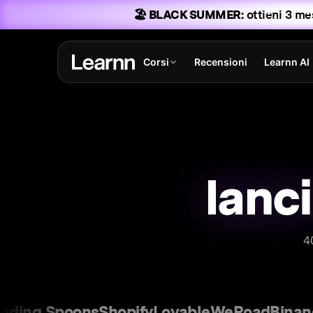
🏖️ BLACK SUMMER:
ottieni 3 mes
Corsi
Recensioni
Learnn AI
4
ng Spoons
Shopify
Lovable
WeRoad
Binance
G