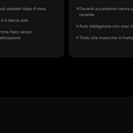
uti obsoleti dopo 6 mesi
✕
Docenti accademici senza p
recente
 e ti lascia solo
✕
Aula obbligatoria con orari ri
mma fisso senza
alizzazione
✕
Titolo che invecchia in frett