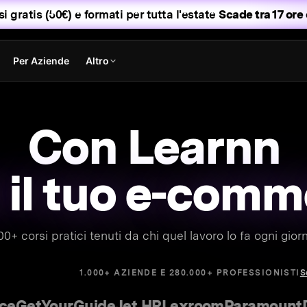
i gratis (50€) e formati per tutta l'estate
Scade tra 17 ore 
Per Aziende
Altro
Con Learnn
fai
00+ corsi pratici tenuti da chi quel lavoro lo fa ogni giorn
S
1.000+ AZIENDE E 280.000+ PROFESSIONISTI
etYourGuide
Jet HR
Lexroom
Paramount
Delo