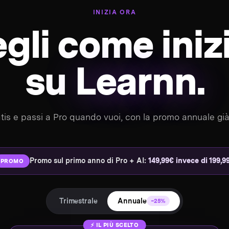
INIZIA ORA
gli come iniz
su
Learnn.
atis e passi a Pro quando vuoi, con la promo annuale già
Promo sul primo anno di Pro + AI:
149,99€ invece di 199,9
PROMO
Trimestrale
Annuale
−25%
⚡ IL PIÙ SCELTO