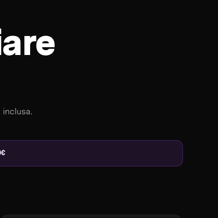
iare
 inclusa.
9€