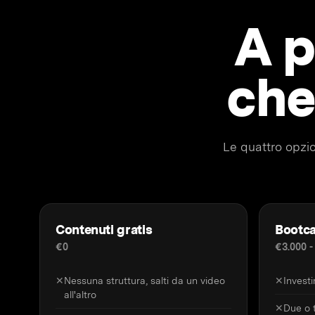
A p
che
Le quattro opzio
Contenuti gratis
Bootca
€0
€3.000 -
✕
Nessuna struttura, salti da un video
✕
Invest
all'altro
✕
Due o t