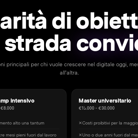
arità di obiett
 strada
convi
ni principali per chi vuole crescere nel digitale oggi, 
all'altra.
mp intensivo
Master universitario
 €8.000
€15.000 - €30.000
imento alto una tantum
✕
Costi proibitivi per la maggi
re mesi pieni fuori dal lavoro
✕
Uno o due anni fuori dal me