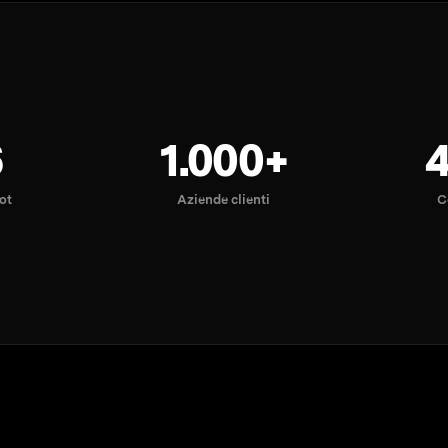
6
1.000+
lot
Aziende clienti
C