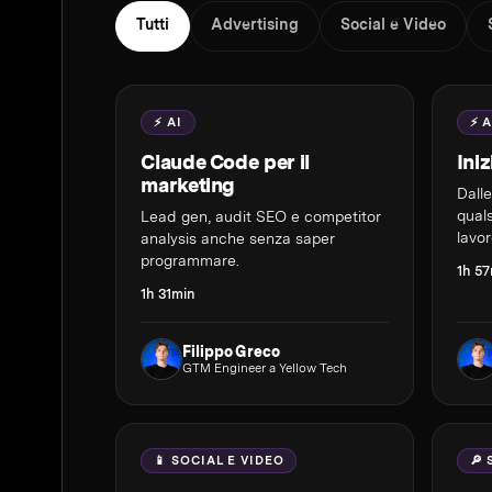
Tutti
Advertising
Social e Video
⚡ AI
⚡ A
Claude Code per il
Ini
marketing
Dall
quals
Lead gen, audit SEO e competitor
lavor
analysis anche senza saper
programmare.
1h 5
1h 31min
Filippo Greco
GTM Engineer a Yellow Tech
📱 SOCIAL E VIDEO
🔎 