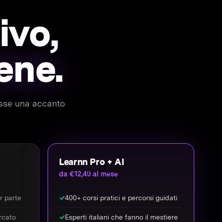
ivo,
ene.
messe una accanto
Learnn Pro + AI
da €12,49 al mese
or parte
✓
400+ corsi pratici e percorsi guidati
rcato
✓
Esperti italiani che fanno il mestiere