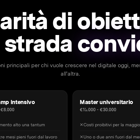
arità di obiett
 strada
convi
ni principali per chi vuole crescere nel digitale oggi, 
all'altra.
mp intensivo
Master universitario
 €8.000
€15.000 - €30.000
imento alto una tantum
✕
Costi proibitivi per la maggi
re mesi pieni fuori dal lavoro
✕
Uno o due anni fuori dal me