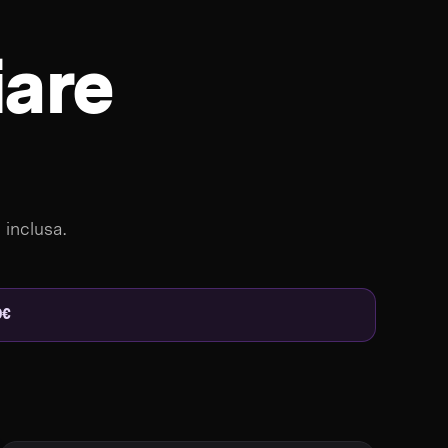
iare
 inclusa.
9€