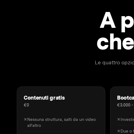
A p
che
Le quattro opzio
Contenuti gratis
Bootca
€0
€3.000 -
✕
Nessuna struttura, salti da un video
✕
Invest
all'altro
✕
Due o t