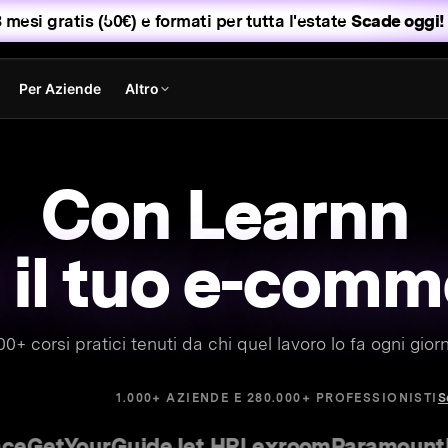
 mesi gratis (50€) e formati per tutta l'estate
Scade oggi! 
Per Aziende
Altro
Con Learnn
fai
00+ corsi pratici tenuti da chi quel lavoro lo fa ogni giorn
S
1.000+ AZIENDE E 280.000+ PROFESSIONISTI
etYourGuide
Jet HR
Lexroom
Paramount
Delo