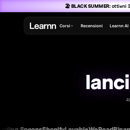
🏖️ BLACK SUMMER:
ottieni 3
Corsi
Recensioni
Learnn AI
4
ng Spoons
Shopify
Lovable
WeRoad
Binance
G