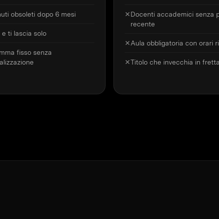
uti obsoleti dopo 6 mesi
✕
Docenti accademici senza p
recente
 e ti lascia solo
✕
Aula obbligatoria con orari ri
mma fisso senza
alizzazione
✕
Titolo che invecchia in frett