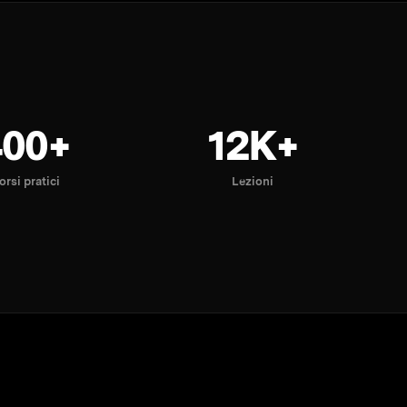
400+
12K+
orsi pratici
Lezioni