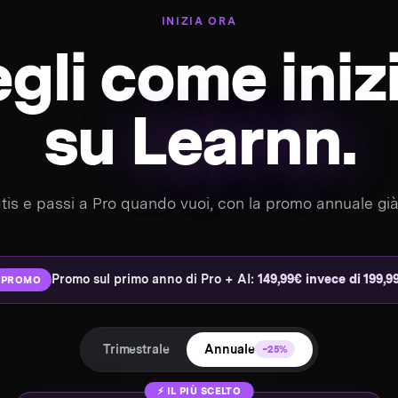
INIZIA ORA
gli come iniz
su
Learnn.
atis e passi a Pro quando vuoi, con la promo annuale già
Promo sul primo anno di Pro + AI:
149,99€ invece di 199,9
PROMO
Trimestrale
Annuale
−25%
⚡ IL PIÙ SCELTO