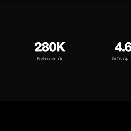
280K
4.
Professionisti
Su Trustpi