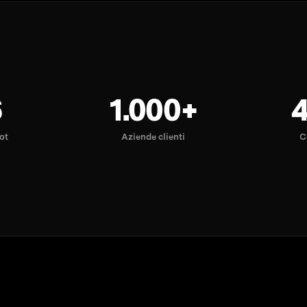
6
1.000+
lot
Aziende clienti
C