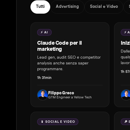
Tutti
Advertising
Social e Video
⚡ AI
⚡ A
Claude Code per il
Ini
marketing
Dall
quals
Lead gen, audit SEO e competitor
lavor
analysis anche senza saper
programmare.
1h 5
1h 31min
Filippo Greco
GTM Engineer a Yellow Tech
📱 SOCIAL E VIDEO
🔎 