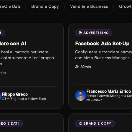
SEO e Dati
Brand e Copy
Vendite e Business
Growt
I
🎯 ADVERTISING
ziare con AI
Facebook Ads Set-Up
e basi al metodo per usare
Configurare e tracciare cam
iasi strumento AI nel proprio
con Meta Business Manager.
o.
3h 30min
7min
Francesco Maria Errico
Filippo Greco
Senior Growth Manager a Ser
GTM Engineer a Yellow Tech
ex Casavo
SEO E DATI
🎨 BRAND E COPY