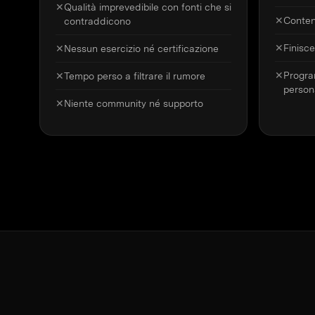
✕
Qualità imprevedibile con fonti che si
✕
Conten
contraddicono
✕
Finisce
✕
Nessun esercizio né certificazione
✕
Progra
✕
Tempo perso a filtrare il rumore
person
✕
Niente community né supporto