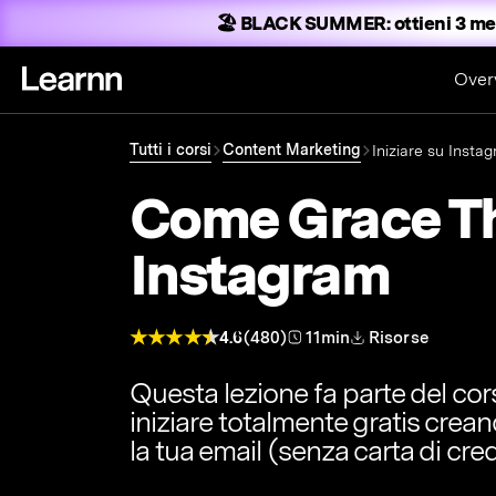
🏖️ BLACK SUMMER:
ottieni 3 mes
Over
Tutti i corsi
Content Marketing
Iniziare su Insta
Come Grace T
Instagram
4.6
(480)
11min
Risorse
Questa lezione fa parte del co
iniziare totalmente gratis crea
la tua email (senza carta di cred