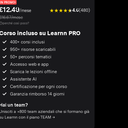
IN PROMO!
€12.49
4.6
(480)
/mese
€16.67/mese
perché così poco?
Corso incluso su Learnn PRO
400+ corsi inclusi
950+ risorse scaricabili
50+ percorsi tematici
Accesso web e app
Scarica le lezioni offline
Assistente AI
Certificazione per ogni corso
Garanzia rimborso 14 giorni
Hai un team?
Unisciti a +800 team aziendali che si formano già
su Learnn con il piano TEAM →