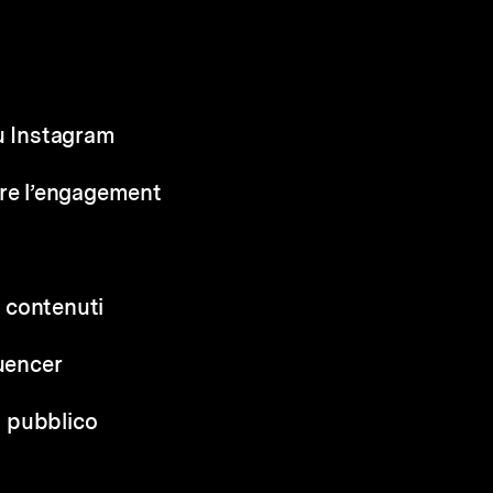
su Instagram
are l’engagement
i contenuti
luencer
il pubblico