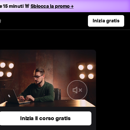
e 15 minuti 🚨
Sblocca la promo →
Q
Inizia gratis
Inizia il corso gratis