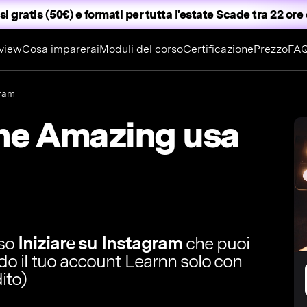
i gratis (50€) e formati per tutta l'estate
Scade tra 22 ore 
view
Cosa imparerai
Moduli del corso
Certificazione
Prezzo
FA
gram
he Amazing usa
rso
Iniziare su Instagram
che puoi
ndo il tuo account Learnn solo con
ito)