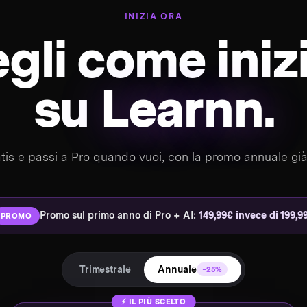
INIZIA ORA
gli come iniz
su
Learnn.
atis e passi a Pro quando vuoi, con la promo annuale già
Promo sul primo anno di Pro + AI:
149,99€ invece di 199,9
PROMO
Trimestrale
Annuale
−25%
⚡ IL PIÙ SCELTO