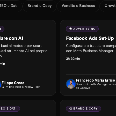
SEO e Dati
Brand e Copy
Vendite e Business
Growt
I
🎯 ADVERTISING
ziare con AI
Facebook Ads Set-Up
e basi al metodo per usare
Configurare e tracciare cam
iasi strumento AI nel proprio
con Meta Business Manager.
o.
3h 30min
7min
Francesco Maria Errico
Filippo Greco
Senior Growth Manager a Ser
GTM Engineer a Yellow Tech
ex Casavo
SEO E DATI
🎨 BRAND E COPY