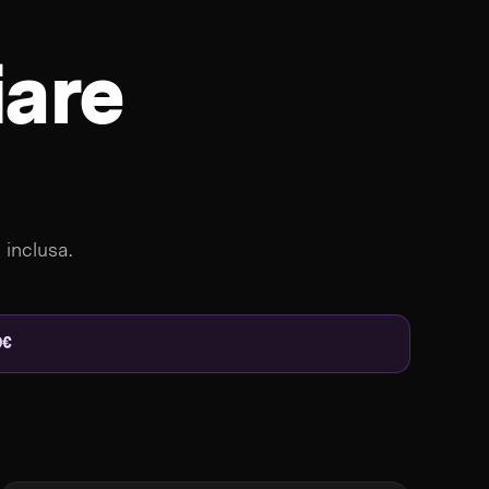
iare
 inclusa.
9€