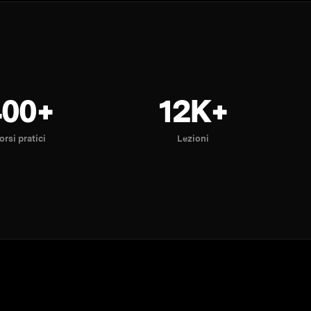
400+
12K+
orsi pratici
Lezioni