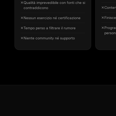
✕
Qualità imprevedibile con fonti che si
✕
Conten
contraddicono
✕
Finisce
✕
Nessun esercizio né certificazione
✕
Progra
✕
Tempo perso a filtrare il rumore
person
✕
Niente community né supporto