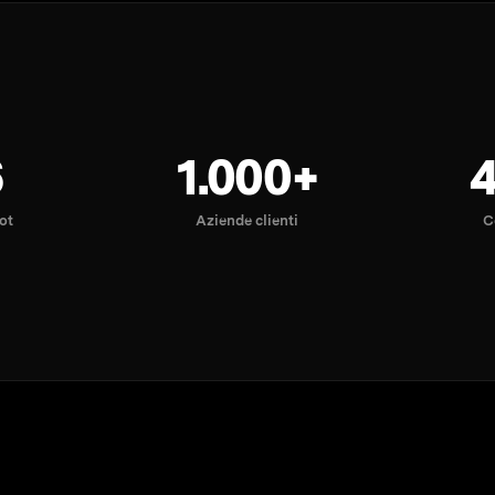
6
1.000+
lot
Aziende clienti
C