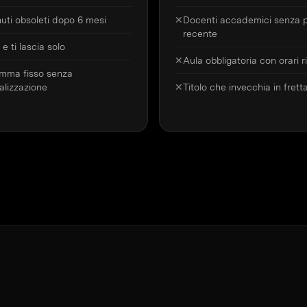
uti obsoleti dopo 6 mesi
✕
Docenti accademici senza p
recente
 e ti lascia solo
✕
Aula obbligatoria con orari ri
mma fisso senza
alizzazione
✕
Titolo che invecchia in frett