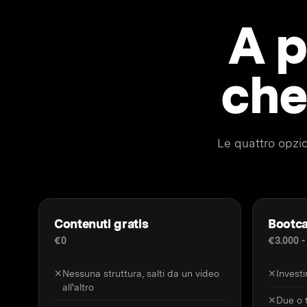
A p
che
Le quattro opzio
Contenuti gratis
Bootca
€0
€3.000 -
✕
Nessuna struttura, salti da un video
✕
Invest
all'altro
✕
Due o t