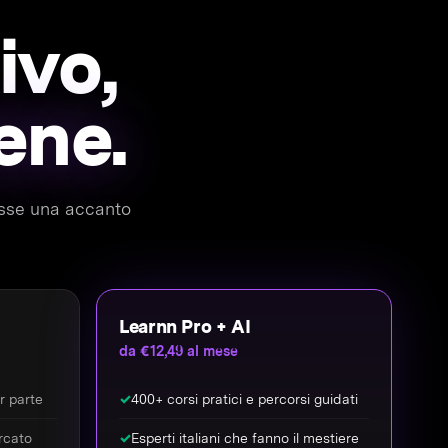
ivo,
ene.
messe una accanto
Learnn Pro + AI
da €12,49 al mese
or parte
✓
400+ corsi pratici e percorsi guidati
rcato
✓
Esperti italiani che fanno il mestiere