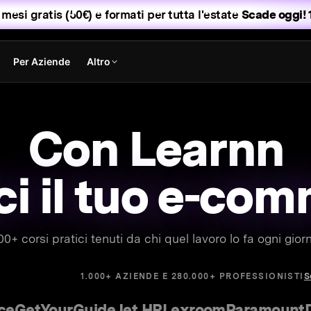
 mesi gratis (50€) e formati per tutta l'estate
Scade oggi! 1
Per Aziende
Altro
Con Learnn
fai c
00+ corsi pratici tenuti da chi quel lavoro lo fa ogni giorn
S
1.000+ AZIENDE E 280.000+ PROFESSIONISTI
etYourGuide
Jet HR
Lexroom
Paramount
Delo