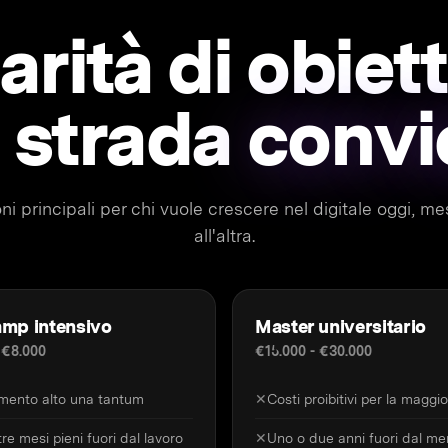
arità di obiett
 strada
convi
ni principali per chi vuole crescere nel digitale oggi, 
all'altra.
mp intensivo
Master universitario
 €8.000
€15.000 - €30.000
imento alto una tantum
✕
Costi proibitivi per la maggi
re mesi pieni fuori dal lavoro
✕
Uno o due anni fuori dal me