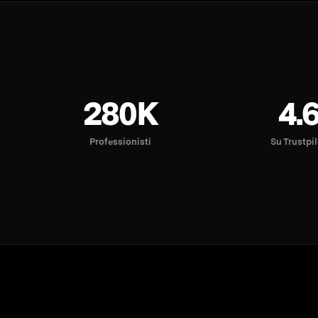
280K
4.
Professionisti
Su Trustpi