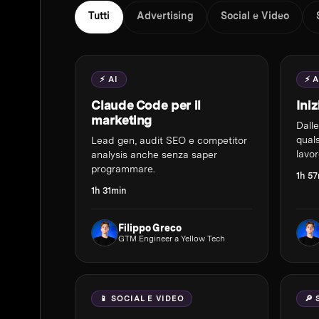
Tutti
Advertising
Social e Video
⚡ AI
⚡ A
Claude Code per il
Ini
marketing
Dall
quals
Lead gen, audit SEO e competitor
lavor
analysis anche senza saper
programmare.
1h 5
1h 31min
Filippo Greco
GTM Engineer a Yellow Tech
📱 SOCIAL E VIDEO
🔎 