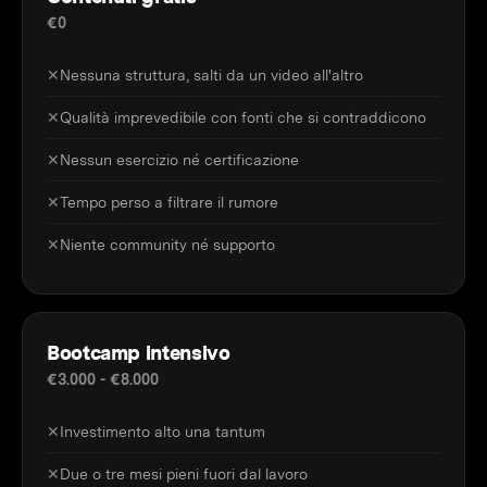
€0
✕
Nessuna struttura, salti da un video all'altro
✕
Qualità imprevedibile con fonti che si contraddicono
✕
Nessun esercizio né certificazione
✕
Tempo perso a filtrare il rumore
✕
Niente community né supporto
Bootcamp intensivo
€3.000 - €8.000
✕
Investimento alto una tantum
✕
Due o tre mesi pieni fuori dal lavoro