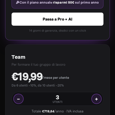
🎉
Con il piano annuale
risparmi 50€
sul primo anno
Passa a Pro + AI
14 giorni di garanzia, disdici con un click
Team
Per formare il tuo gruppo di lavoro
€19,99
/mese per utente
Da 6 utenti −10%, da 10 utenti −20%
3
−
+
UTENTI
Totale
€719,64
/anno · IVA inclusa