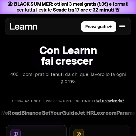
🏖️ BLACK SUMMER:
ottieni 3 mesi gratis (50€) e formati
per tutta l'estate
Scade tra 17 ore e 32 minuti 🚨
Prova gratis
Con Learnn
fai crescere il tuo brand
400+ corsi pratici tenuti da chi quel lavoro lo fa ogni
giorno.
Sei un'azienda?
1.000+ AZIENDE E 280.000+ PROFESSIONISTI
oad
Binance
GetYourGuide
Jet HR
Lexroom
Paramount
D