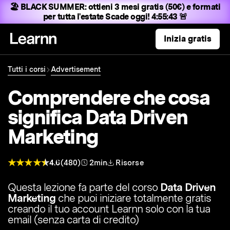
🏖️ BLACK SUMMER:
ottieni 3 mesi gratis (50€) e formati
per tutta l'estate
Scade oggi! 4:55:42 🚨
Inizia gratis
Tutti i corsi
Advertisement
Comprendere che cosa
significa Data Driven
Marketing
4.6
(480)
2min
Risorse
Questa lezione fa parte del corso
Data Driven
Marketing
che puoi iniziare totalmente gratis
creando il tuo account Learnn solo con la tua
email (senza carta di credito)