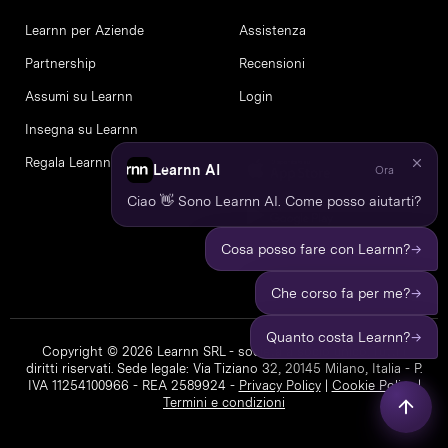
Learnn per Aziende
Assistenza
Partnership
Recensioni
Assumi su Learnn
Login
Insegna su Learnn
Regala Learnn
Learnn AI
Ora
Ciao 👋 Sono Learnn AI. Come posso aiutarti?
→
Cosa posso fare con Learnn?
→
Che corso fa per me?
→
Quanto costa Learnn?
Copyright © 2026 Learnn SRL - società a socio unico. Tutti i
diritti riservati. Sede legale: Via Tiziano 32, 20145 Milano, Italia - P.
IVA 11254100966 - REA 2589924 -
Privacy Policy
|
Cookie Policy
|
Termini e condizioni