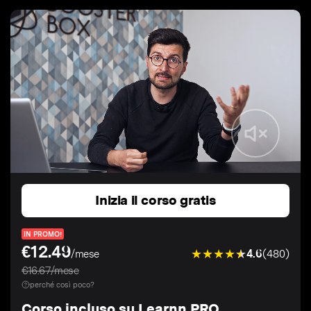
Inizia il corso gratis
IN PROMO!
€12.49
4.6
(480)
/mese
€16.67/mese
perché così poco?
Corso incluso su Learnn PRO