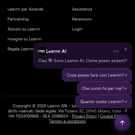
Learnn per Aziende
Assistenza
Partnership
Recensioni
Assumi su Learnn
Login
Insegna su Learnn
Regala Learnn
Learnn AI
Ora
Ciao 👋 Sono Learnn AI. Come posso aiutarti?
→
Cosa posso fare con Learnn?
→
Che corso fa per me?
→
Quanto costa Learnn?
Copyright © 2026 Learnn SRL - società a socio unico. Tutti i
diritti riservati. Sede legale: Via Tiziano 32, 20145 Milano, Italia - P.
IVA 11254100966 - REA 2589924 -
Privacy Policy
|
Cookie Policy
|
Termini e condizioni