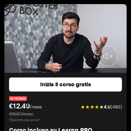
Inizia il corso gratis
IN PROMO!
€12.49
4.6
(480)
/mese
€16.67/mese
perché così poco?
Corso incluso su Learnn PRO