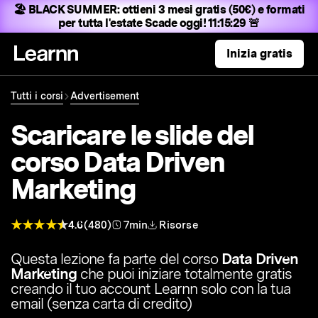
🏖️ BLACK SUMMER:
ottieni 3 mesi gratis (50€) e formati
per tutta l'estate
Scade oggi! 11:15:28 🚨
Inizia gratis
Tutti i corsi
Advertisement
Scaricare le slide del
corso Data Driven
Marketing
4.6
(480)
7min
Risorse
Questa lezione fa parte del corso
Data Driven
Marketing
che puoi iniziare totalmente gratis
creando il tuo account Learnn solo con la tua
email (senza carta di credito)