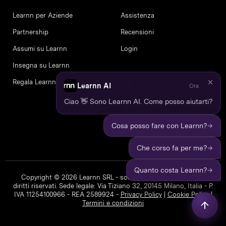
Learnn per Aziende
Assistenza
Partnership
Recensioni
Assumi su Learnn
Login
Insegna su Learnn
Regala Learnn
Learnn AI
Ora
Ciao 👋 Sono Learnn AI. Come posso aiutarti?
→
Cosa posso fare con Learnn?
→
Che corso fa per me?
→
Quanto costa Learnn?
Copyright © 2026 Learnn SRL - società a socio unico. Tutti i
diritti riservati. Sede legale: Via Tiziano 32, 20145 Milano, Italia - P.
IVA 11254100966 - REA 2589924 -
Privacy Policy
|
Cookie Policy
|
Termini e condizioni