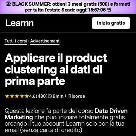
🏖️ BLACK SUMMER:
ottieni 3 mesi gratis (50€) e formati
per tutta l'estate
Scade oggi! 15:57:05 🚨
Inizia gratis
Tutti i corsi
Advertisement
Applicare il product
clustering ai dati di
prima parte
4.6
(480)
8min
Risorse
Questa lezione fa parte del corso
Data Driven
Marketing
che puoi iniziare totalmente gratis
creando il tuo account Learnn solo con la tua
email (senza carta di credito)