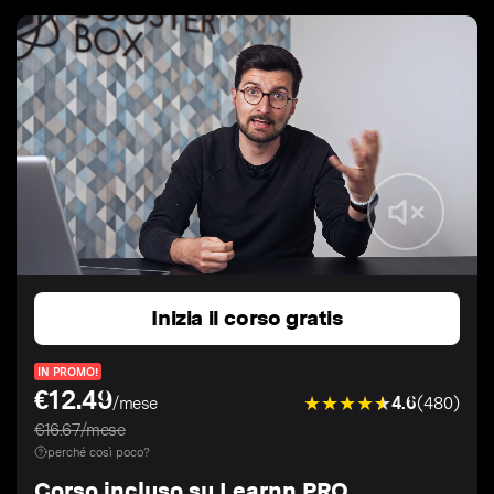
Inizia il corso gratis
IN PROMO!
€12.49
4.6
(480)
/mese
€16.67/mese
perché così poco?
Corso incluso su Learnn PRO