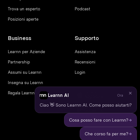
Trova un esperto
Podcast
Posizioni aperte
Business
Supporto
Learnn per Aziende
Assistenza
Partnership
Recensioni
Assumi su Learnn
Login
Insegna su Learnn
Regala Learnn
Learnn AI
Ora
Ciao 👋 Sono Learnn AI. Come posso aiutarti?
→
Cosa posso fare con Learnn?
→
Che corso fa per me?