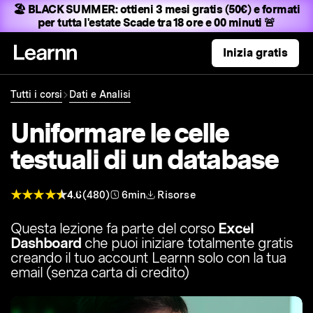
🏖️ BLACK SUMMER:
ottieni 3 mesi gratis (50€) e formati
per tutta l'estate
Scade tra 18 ore e 00 minuti 🚨
Inizia gratis
Tutti i corsi
Dati e Analisi
Uniformare le celle
testuali di un database
4.6
(480)
6min
Risorse
Questa lezione fa parte del corso
Excel
Dashboard
che puoi iniziare totalmente gratis
creando il tuo account Learnn solo con la tua
email (senza carta di credito)