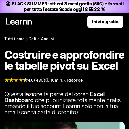
🏖️ BLACK SUMMER:
ottieni 3 mesi gratis (50€) e formati
per tutta l'estate
Scade oggi! 8:55:31 🚨
Inizia gratis
Tutti i corsi
Dati e Analisi
Costruire e approfondire
le tabelle pivot su Excel
4.6
(480)
10min
Risorse
Questa lezione fa parte del corso
Excel
Dashboard
che puoi iniziare totalmente gratis
creando il tuo account Learnn solo con la tua
email (senza carta di credito)