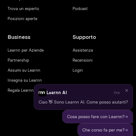
Trova un esperto
Podcast
Posizioni aperte
Business
Supporto
Learnn per Aziende
Assistenza
Partnership
Recensioni
Assumi su Learnn
Login
Insegna su Learnn
Regala Learnn
Learnn AI
Ora
Ciao 👋 Sono Learnn AI. Come posso aiutarti?
→
Cosa posso fare con Learnn?
→
Che corso fa per me?