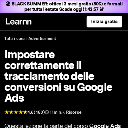
🏖️ BLACK SUMMER:
ottieni 3 mesi gratis (50€) e formati
per tutta l'estate
Scade oggi! 1:43:56 🚨
Inizia gratis
Tutti i corsi
Advertisement
Impostare
correttamente il
tracciamento delle
conversioni su Google
Ads
4.6
(480)
11min
Risorse
Questa lezione fa parte del corso
Google Ads