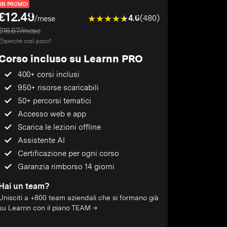
IN PROMO!
€12.49
4.6
(480)
/mese
€16.67/mese
perché così poco?
Corso incluso su Learnn PRO
400+ corsi inclusi
950+ risorse scaricabili
50+ percorsi tematici
Accesso web e app
Scarica le lezioni offline
Assistente AI
Certificazione per ogni corso
Garanzia rimborso 14 giorni
Hai un team?
Unisciti a +800 team aziendali che si formano già
su Learnn con il piano TEAM →