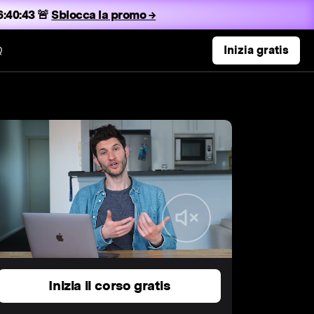
:40:42 🚨
Sblocca la promo →
Q
Inizia gratis
Inizia il corso gratis