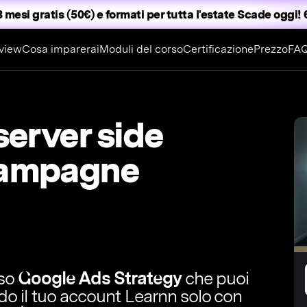
3 mesi gratis (50€) e formati per tutta l'estate
Scade oggi! 6
view
Cosa imparerai
Moduli del corso
Certificazione
Prezzo
FA
server side
campagne
rso
Google Ads Strategy
che puoi
ndo il tuo account Learnn solo con