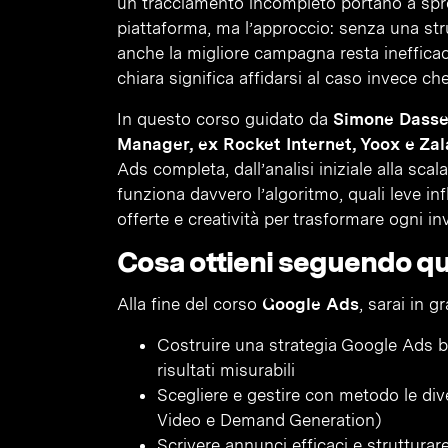
un tracciamento incompleto portano a spre
piattaforma, ma l’approccio: senza una stru
anche la migliore campagna resta inefficac
chiara significa affidarsi al caso invece che
In questo corso guidato da
Simone Dasse
Manager, ex Rocket Internet, Yoox e Za
Ads completa, dall’analisi iniziale alla s
funziona davvero l’algoritmo, quali leve i
offerte e creatività per trasformare ogni in
Cosa ottieni seguendo q
Alla fine del corso
Google Ads
, sarai in g
Costruire una strategia Google Ads ba
risultati misurabili
Scegliere e gestire con metodo le div
Video e Demand Generation)
Scrivere annunci efficaci e strutturar