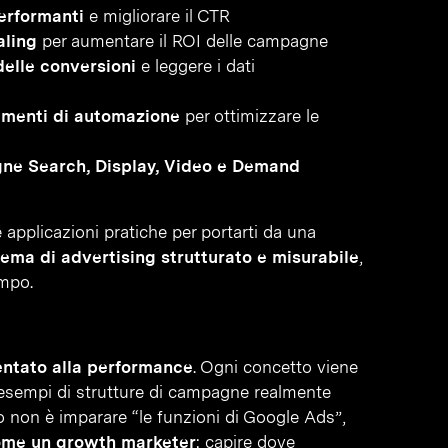
erformanti
e migliorare il CTR
aling
per aumentare il ROI delle campagne
elle conversioni
e leggere i dati
rumenti di automazione
per ottimizzare le
gne Search, Display, Video e Demand
applicazioni pratiche per portarti da una
tema di advertising strutturato e misurabile
,
empo.
ientato alla performance
. Ogni concetto viene
 esempi di strutture di campagne realmente
ivo non è imparare “le funzioni di Google Ads”,
come un growth marketer
: capire dove