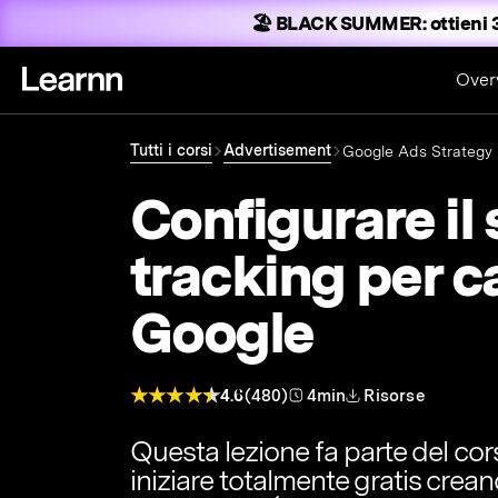
🏖️ BLACK SUMMER:
ottieni 
Over
Tutti i corsi
Advertisement
Google Ads Strategy
Configurare il 
tracking per 
Google
4.6
(480)
4min
Risorse
Questa lezione fa parte del co
iniziare totalmente gratis crea