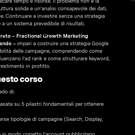
care tempo e risorse. Il problema non è la
ttura solida e un’analisi consapevole dei dati,
e. Continuare a investire senza una strategia
 a un sistema prevedibile di risultati.
reto – Fractional Growth Marketing
lando –
impari a costruire una strategia Google
calabilità delle campagne, comprendendo come
nfluenzano l’ad rank e come strutturare keyword,
vestimento in profitto.
uesto corso
rado di:
sata su 5 pilastri fondamentali per ottenere
erse tipologie di campagne (Search, Display,
e in modo corretto l’account pubblicitario