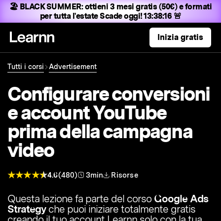
🏖️ BLACK SUMMER:
ottieni 3 mesi gratis (50€) e formati
per tutta l'estate
Scade oggi! 13:38:15 🚨
Inizia gratis
Tutti i corsi
Advertisement
Configurare conversioni
e account YouTube
prima della campagna
video
4.6
(480)
3min
Risorse
Questa lezione fa parte del corso
Google Ads
Strategy
che puoi iniziare totalmente gratis
creando il tuo account Learnn solo con la tua