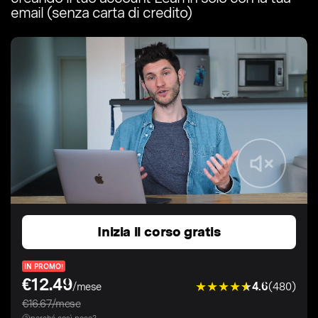
email (senza carta di credito)
Inizia il corso gratis
IN PROMO!
€12.49
4.6
(480)
/mese
€16.67/mese