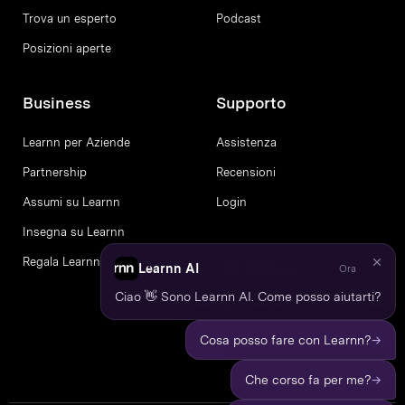
Trova un esperto
Podcast
Posizioni aperte
Business
Supporto
Learnn per Aziende
Assistenza
Partnership
Recensioni
Assumi su Learnn
Login
Insegna su Learnn
Regala Learnn
Learnn AI
Ora
Ciao 👋 Sono Learnn AI. Come posso aiutarti?
→
Cosa posso fare con Learnn?
→
Che corso fa per me?