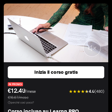
Inizia il corso gratis
IN PROMO!
€12.49
4.6
(480)
/mese
€16.67/mese
perché così poco?
Corso incluso su Learnn PRO