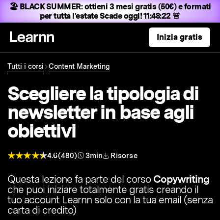
🏖️ BLACK SUMMER:
ottieni 3 mesi gratis (50€) e formati
per tutta l'estate
Scade oggi! 11:48:21 🚨
Inizia gratis
Tutti i corsi
Content Marketing
Scegliere la tipologia di
newsletter in base agli
obiettivi
4.6
(480)
3min
Risorse
Questa lezione fa parte del corso
Copywriting
che puoi iniziare totalmente gratis creando il
tuo account Learnn solo con la tua email (senza
carta di credito)