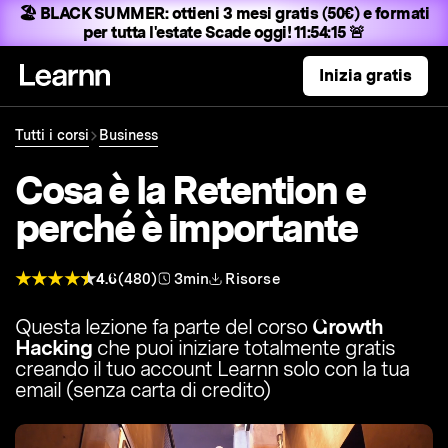
🏖️ BLACK SUMMER:
ottieni 3 mesi gratis (50€) e formati
per tutta l'estate
Scade oggi! 11:54:14 🚨
Inizia gratis
Tutti i corsi
Business
Cosa è la Retention e
perché è importante
4.6
(480)
3min
Risorse
Questa lezione fa parte del corso
Growth
Hacking
che puoi iniziare totalmente gratis
creando il tuo account Learnn solo con la tua
email (senza carta di credito)