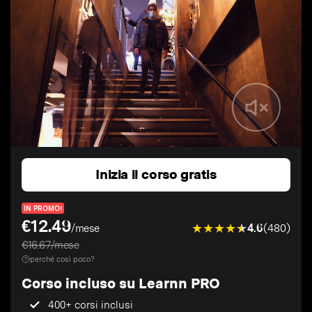
Inizia il corso gratis
IN PROMO!
€12.49
4.6
(480)
/mese
€16.67/mese
perché così poco?
Corso incluso su Learnn PRO
400+ corsi inclusi